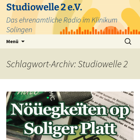
Zum
Studiowelle 2 e.V.
Inhalt
Das ehrenamtliche Radio im Klinikum
springen
Solingen
Suchen
Menü
nach:
Schlagwort-Archiv: Studiowelle 2