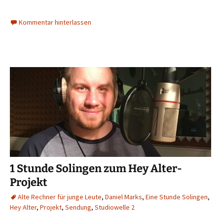
Kommentar hinterlassen
1 Stunde Solingen zum Hey Alter-
Projekt
Alte Rechner für junge Leute
,
Daniel Marks
,
Eine Stunde Solingen
,
Hey Alter
,
Projekt
,
Sendung
,
Studiowelle 2