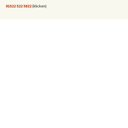
01522 522 5822
(klicken)
EINE STUNDE KLINIKUM:
Hygiene im Klinikum Solingen
In dieser Folge "Eine Stunde Klinikum" geht es um die Hygiene im
Klinikum Solingen.
Studiowelle 2