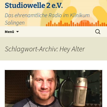
Zum
Studiowelle 2 e.V.
Inhalt
Das ehrenamtliche Radio im Klinikum
springen
Solingen
Suchen
Menü
nach:
Schlagwort-Archiv: Hey Alter