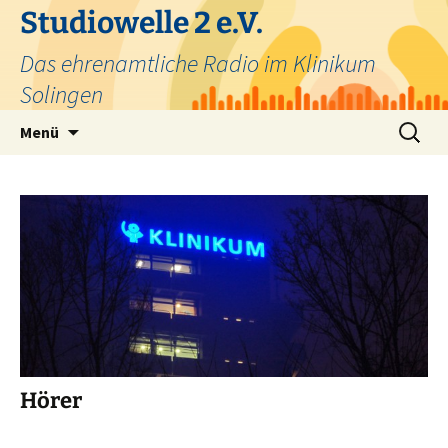
Zum
Studiowelle 2 e.V.
Inhalt
Das ehrenamtliche Radio im Klinikum
springen
Solingen
Suchen
Menü
nach:
Hörer