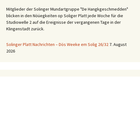
Mitglieder der Solinger Mundartgruppe "De Hangkgeschmedden"
blicken in den Nöüegkeïten op Soliger Platt jede Woche für die
Studiowelle 2 auf die Ereignisse der vergangenen Tage in der
Klingenstadt zurück.
Solinger Platt Nachrichten – Dös Weeke em Solig 26/32
7. August
2026
Ihre WhatsApp Sprachnachricht an uns:
01522 522 5822
(klicken)
EINE STUNDE KLINIKUM:
Hygiene im Klinikum Solingen