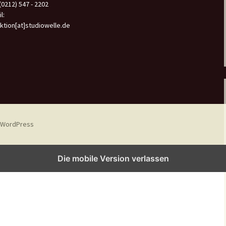
 (0212) 547 - 2202
n
l:
a
ktion[at]studiowelle.de
c
h
:
n WordPress
Die mobile Version verlassen