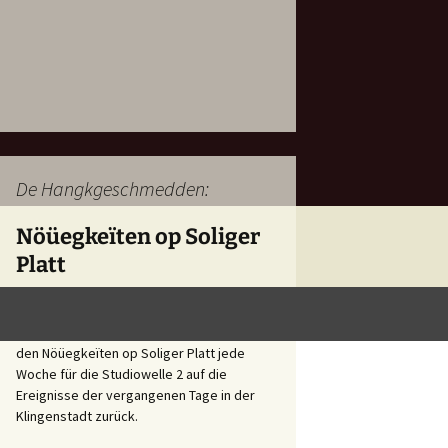
De Hangkgeschmedden:
Nöüegkeïten op Soliger
Platt
Mitglieder der Solinger Mundartgruppe "De
Hangkgeschmedden" blicken in
den Nöüegkeïten op Soliger Platt jede
Woche für die Studiowelle 2 auf die
Ereignisse der vergangenen Tage in der
Klingenstadt zurück.