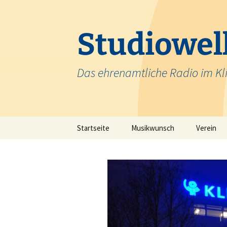
Zum
Inhalt
springen
Studiowell
Das ehrenamtliche Radio im Kl
Startseite
Musikwunsch
Verein
Team
Krankenh