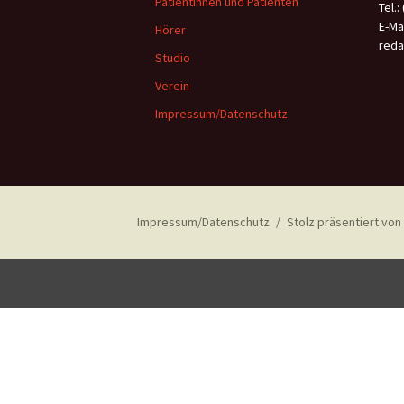
Patientinnen und Patienten
Tel.:
E-Mai
Hörer
reda
Studio
Verein
Impressum/Datenschutz
Impressum/Datenschutz
Stolz präsentiert vo