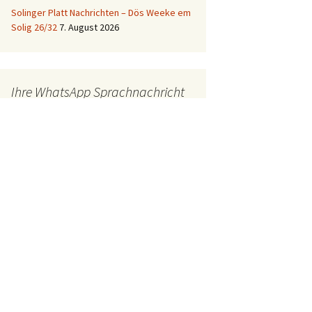
Solinger Platt Nachrichten – Dös Weeke em
Solig 26/32
7. August 2026
Ihre WhatsApp Sprachnachricht
an uns:
01522 522 5822
(klicken)
EINE STUNDE KLINIKUM:
Hygiene im Klinikum
Solingen