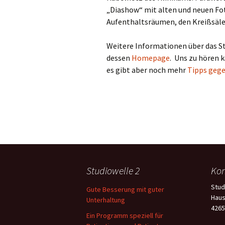
„Diashow“ mit alten und neuen Fo
Aufenthaltsräumen, den Kreißsäle
Weitere Informationen über das St
dessen
Homepage
. Uns zu hören k
es gibt aber noch mehr
Tipps gege
Studiowelle 2
Kon
Stud
Gute Besserung mit guter
Haus
Unterhaltung
4265
Ein Programm speziell für