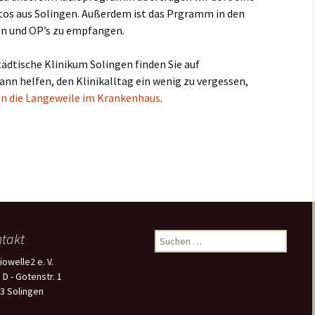
tos aus Solingen. Außerdem ist das Prgramm in den
n und OP’s zu empfangen.
ädtische Klinikum Solingen finden Sie auf
ann helfen, den Klinikalltag ein wenig zu vergessen,
n die Langeweile im Krankenhaus
.
takt
S
u
iowelle2 e. V.
c
 D - Gotenstr. 1
h
3 Solingen
e
n