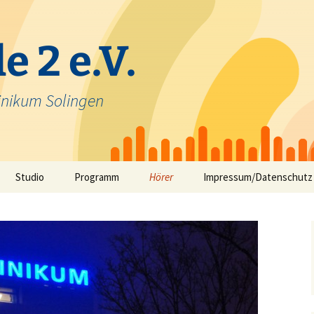
e 2 e.V.
inikum Solingen
Studio
Programm
Hörer
Impressum/Datenschutz
Selbstfahrerstudio
Nachrichten in Solinger
Platt – aktuelle Mundart
ausfunk
Jeck im Klinikum
TV-Angebot