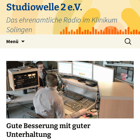
Zum
Studiowelle 2 e.V.
Inhalt
Das ehrenamtliche Radio im Klinikum
springen
Solingen
Suchen
Menü
nach:
Gute Besserung mit guter
Unterhaltung