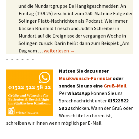
und die Mundartgruppe De Hangkgeschmedden: An
Freitag (19.9.25) erscheint zum 250. Mal eine Folge der
Solinger Platt-Nachrichten als Podcast. Wie immer
blicken Brunhild Triesch und Judith Schreiber in
Mundart auf die Ereignisse der vergangen Woche in
Solingen zurück. Darin heißt dann zum Beispiel: „Am
250. Podcast-Folge der Nachrichten in Soling
Dag vam …
weiterlesen
→
Nutzen Sie dazu unser
Musikwunsch-Formular
oder
senden Sie uns eine
Gruß-Mail
.
Per
WhatsApp
können Sie uns
Sprachnachricht unter
01522 522
58 22
schicken. Wann der Gruß oder
Wunschtitel zu hören ist,
schreiben wir Ihnen wenn möglich per E-Mail.