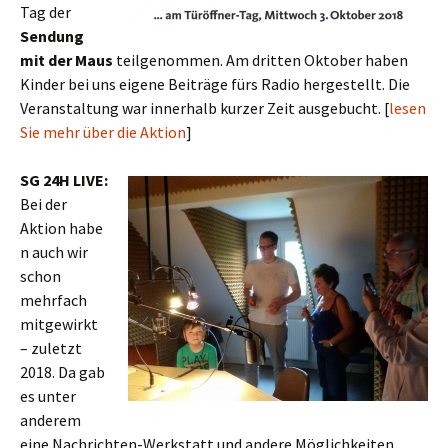
Tag der
Sendung
mit der Maus
teilgenommen. Am dritten Oktober haben
Kinder bei uns eigene Beiträge fürs Radio hergestellt. Die
Veranstaltung war innerhalb kurzer Zeit ausgebucht. [
lesen
Sie mehr über die Aktion
]
SG 24H LIVE:
Bei der
Aktion habe
n auch wir
schon
mehrfach
mitgewirkt
– zuletzt
2018. Da gab
es unter
anderem
eine Nachrichten-Werkstatt und andere Möglichkeiten