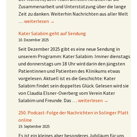
Zusammenarbeit und Unterstützung über die lange
Zeit zu danken. Weiterhin Nachrichten aus aller Welt
Welt-Nachrichten unterstützt durch KI
…
weiterlesen
→
Kater Salabim geht auf Sendung
10. Dezember 2025
Seit Dezember 2025 gibt es eine neue Sendung in
unserem Programm: Kater Salabim. Immer dienstags
und donnerstags um 18 Uhr wird darin den jüngsten
Patientinnen und Patienten des Klinikums etwas
vorgelesen. Aktuell ist es die Geschichte: Kater
Salabim findet sein doppeltes Glück. Gelesen wird sie
von Claudia Elsner-Overberg vom Verein Kater
Kater Salabim geht auf Sen
Salabim und Freunde. Das …
weiterlesen
→
250. Podcast-Folge der Nachrichten in Solinger Platt
online
19. September 2025
Es ist ein kleines aber besonderes Jubiläum für uns