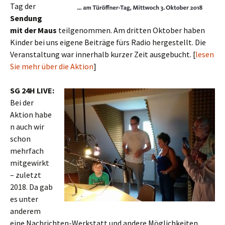
Tag der
Sendung
mit der Maus
teilgenommen. Am dritten Oktober haben
Kinder bei uns eigene Beiträge fürs Radio hergestellt. Die
Veranstaltung war innerhalb kurzer Zeit ausgebucht. [
lesen
Sie mehr über die Aktion
]
SG 24H LIVE:
Bei der
Aktion habe
n auch wir
schon
mehrfach
mitgewirkt
– zuletzt
2018. Da gab
es unter
anderem
eine Nachrichten-Werkstatt und andere Möglichkeiten