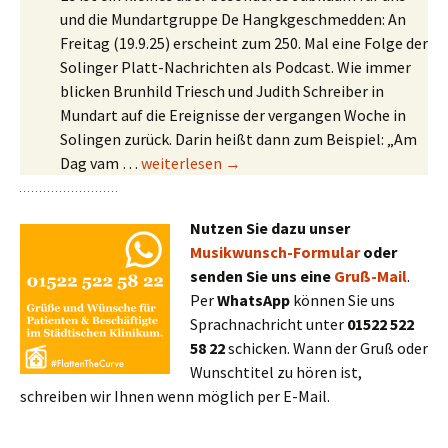
und die Mundartgruppe De Hangkgeschmedden: An
Freitag (19.9.25) erscheint zum 250. Mal eine Folge der
Solinger Platt-Nachrichten als Podcast. Wie immer
blicken Brunhild Triesch und Judith Schreiber in
Mundart auf die Ereignisse der vergangen Woche in
Solingen zurück. Darin heißt dann zum Beispiel: „Am
250. Podcast-Folge der Nachrichten in Soling
Dag vam …
weiterlesen
→
Nutzen Sie dazu unser
Musikwunsch-Formular
oder
senden Sie uns eine
Gruß-Mail
.
Per
WhatsApp
können Sie uns
Sprachnachricht unter
01522 522
58 22
schicken. Wann der Gruß oder
Wunschtitel zu hören ist,
schreiben wir Ihnen wenn möglich per E-Mail.