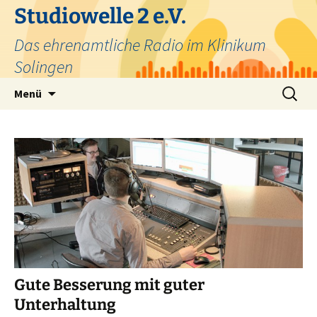
Zum
Studiowelle 2 e.V.
Inhalt
Das ehrenamtliche Radio im Klinikum
springen
Solingen
Suchen
Menü
nach:
Gute Besserung mit guter
Unterhaltung