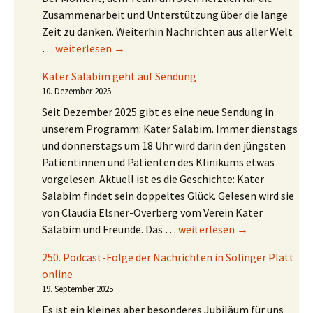
Zusammenarbeit und Unterstützung über die lange
Zeit zu danken. Weiterhin Nachrichten aus aller Welt
Welt-Nachrichten unterstützt durch KI
…
weiterlesen
→
Kater Salabim geht auf Sendung
10. Dezember 2025
Seit Dezember 2025 gibt es eine neue Sendung in
unserem Programm: Kater Salabim. Immer dienstags
und donnerstags um 18 Uhr wird darin den jüngsten
Patientinnen und Patienten des Klinikums etwas
vorgelesen. Aktuell ist es die Geschichte: Kater
Salabim findet sein doppeltes Glück. Gelesen wird sie
von Claudia Elsner-Overberg vom Verein Kater
Kater Salabim geht auf Sen
Salabim und Freunde. Das …
weiterlesen
→
250. Podcast-Folge der Nachrichten in Solinger Platt
online
19. September 2025
Es ist ein kleines aber besonderes Jubiläum für uns