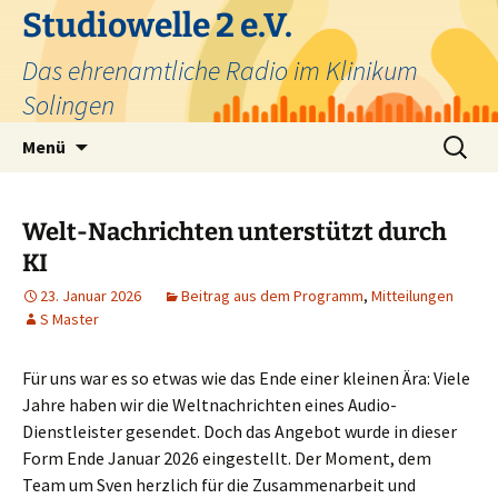
Zum
Studiowelle 2 e.V.
Inhalt
Das ehrenamtliche Radio im Klinikum
springen
Solingen
Suchen
Menü
nach:
Welt-Nachrichten unterstützt durch
KI
23. Januar 2026
Beitrag aus dem Programm
,
Mitteilungen
S Master
Für uns war es so etwas wie das Ende einer kleinen Ära: Viele
Jahre haben wir die Weltnachrichten eines Audio-
Dienstleister gesendet. Doch das Angebot wurde in dieser
Form Ende Januar 2026 eingestellt. Der Moment, dem
Team um Sven herzlich für die Zusammenarbeit und