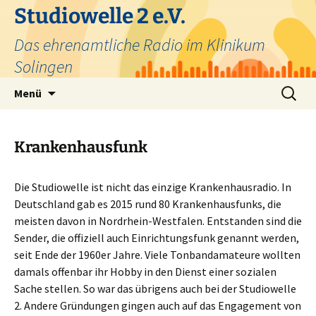
Zum
Studiowelle 2 e.V.
Inhalt
Das ehrenamtliche Radio im Klinikum
springen
Solingen
Suchen
Menü
nach:
Krankenhausfunk
Die Studiowelle ist nicht das einzige Krankenhausradio. In
Deutschland gab es 2015 rund 80 Krankenhausfunks, die
meisten davon in Nordrhein-Westfalen. Entstanden sind die
Sender, die offiziell auch Einrichtungsfunk genannt werden,
seit Ende der 1960er Jahre. Viele Tonbandamateure wollten
damals offenbar ihr Hobby in den Dienst einer sozialen
Sache stellen. So war das übrigens auch bei der Studiowelle
2. Andere Gründungen gingen auch auf das Engagement von