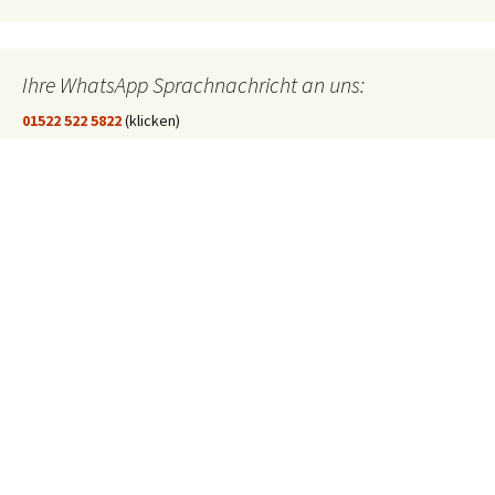
Ihre WhatsApp Sprachnachricht an uns:
01522 522 5822
(klicken)
EINE STUNDE KLINIKUM:
Hygiene im Klinikum Solingen
In dieser Folge "Eine Stunde Klinikum" geht es um die Hygiene im
Klinikum Solingen.