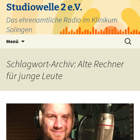
Zum
Studiowelle 2 e.V.
Inhalt
Das ehrenamtliche Radio im Klinikum
springen
Solingen
Suchen
Menü
nach:
Schlagwort-Archiv: Alte Rechner
für junge Leute