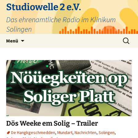
Zum
Studiowelle 2 e.V.
Inhalt
Das ehrenamtliche Radio im Klinikum
springen
Solingen
Suchen
Menü
nach:
Dös Weeke em Solig – Trailer
De Hangkgeschmedden
,
Mundart
,
Nachrichten
,
Solingen
,