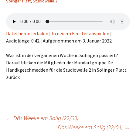
Solinger Platt
,
Studiowelle 2
Datei herunterladen
|
In neuem Fenster abspielen
|
Audiolänge: 0:42
|
Aufgenommen am 3. Januar 2022
Was ist in der verganenen Woche in Solingen passiert?
Darauf blicken die Mitglieder der Mundartgruppe De
Handkgeschmedden für die Studiowelle 2 in Solinger Platt
zurück.
Beitragsnavigation
←
Dös Weeke em Solig (22/03)
Dös Weeke em Solig (22/04)
→