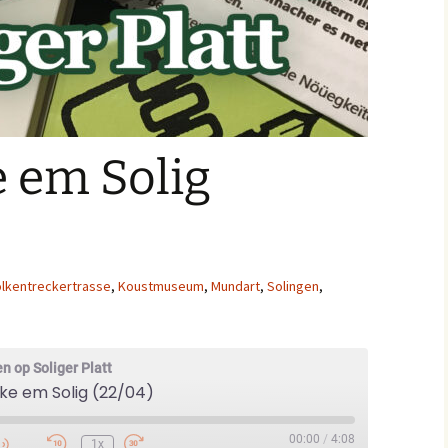
 em Solig
lkentreckertrasse
,
Koustmuseum
,
Mundart
,
Solingen
,
n op Soliger Platt
e em Solig (22/04)
00:00
/
4:08
1x