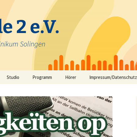
e 2 e.V.
inikum Solingen
Studio
Programm
Hörer
Impressum/Datenschutz
Selbstfahrerstudio
Nachrichten in Solinger
Platt – aktuelle Mundart
ausfunk
Jeck im Klinikum
TV-Angebot