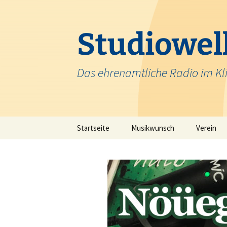
Zum
Inhalt
springen
Studiowell
Das ehrenamtliche Radio im Kl
Startseite
Musikwunsch
Verein
Team
Krankenh