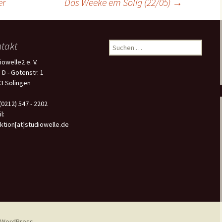
er
Dös Weeke em Solig (22/05)
→
takt
Suchen
nach:
iowelle2 e. V.
 D - Gotenstr. 1
3 Solingen
 (0212) 547 - 2202
l:
ktion[at]studiowelle.de
n WordPress