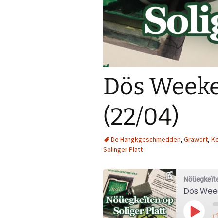
Dös Weeke
(22/04)
De Hangkgeschmedden
,
Gräwert
,
Ko
Solinger Platt
Nöüegkeïte
Dös Week
Play