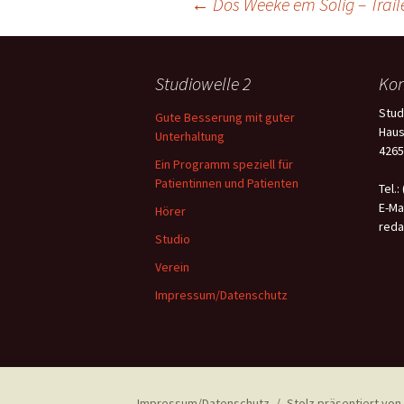
Beitragsnavigation
←
Dös Weeke em Solig – Trail
Studiowelle 2
Kon
Stud
Gute Besserung mit guter
Haus
Unterhaltung
4265
Ein Programm speziell für
Patientinnen und Patienten
Tel.:
E-Mai
Hörer
reda
Studio
Verein
Impressum/Datenschutz
Impressum/Datenschutz
Stolz präsentiert vo