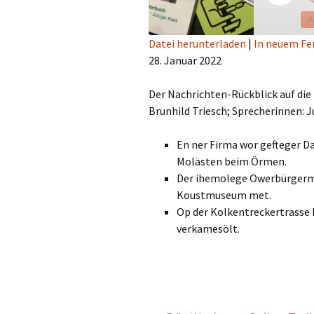
Episod
A
Datei herunterladen
|
In neuem Fe
28. Januar 2022
TEILEN
RSS FEED
LINK
Der Nachrichten-Rückblick auf die 
Brunhild Triesch; Sprecherinnen: Ju
EMBED
En ner Firma wor gefteger 
Molästen beim Örmen.
Der ihemolege Owerbürgerme
Koustmuseum met.
Op der Kolkentreckertrasse
verkamesölt.