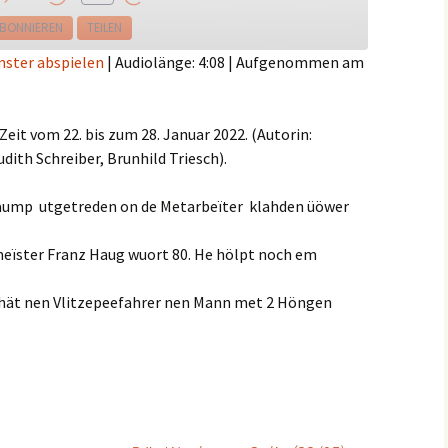
e
BONNIEREN
TEILEN
nster abspielen
|
Audiolänge: 4:08
|
Aufgenommen am
Zeit vom 22. bis zum 28. Januar 2022. (Autorin:
dith Schreiber, Brunhild Triesch).
Daump utgetreden on de Metarbeïter klahden üöwer
ïster Franz Haug wuort 80. He hölpt noch em
 hät nen Vlitzepeefahrer nen Mann met 2 Höngen