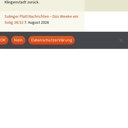
Klingenstadt zurück.
Solinger Platt Nachrichten – Dös Weeke em
Solig 26/32
7. August 2026
OK
Nein
Datenschutzerklärung
Ihre WhatsApp Sprachnachricht
an uns:
01522 522 5822
(klicken)
EINE STUNDE KLINIKUM:
Hygiene im Klinikum
Solingen