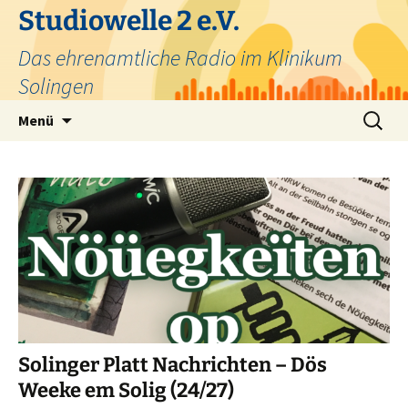
Zum
Studiowelle 2 e.V.
Inhalt
Das ehrenamtliche Radio im Klinikum
springen
Solingen
Suchen
Menü
nach:
Solinger Platt Nachrichten – Dös
Weeke em Solig (24/27)