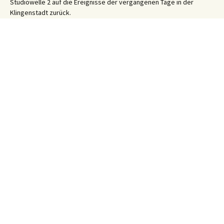
Studiowelle 2 auf die Ereignisse der vergangenen Tage in der
Klingenstadt zurück.
Solinger Platt Nachrichten – Dös Weeke em Solig 26/31
31. Juli 2026
Ihre WhatsApp Sprachnachricht an uns:
01522 522 5822
(klicken)
EINE STUNDE KLINIKUM:
Hygiene im Klinikum Solingen