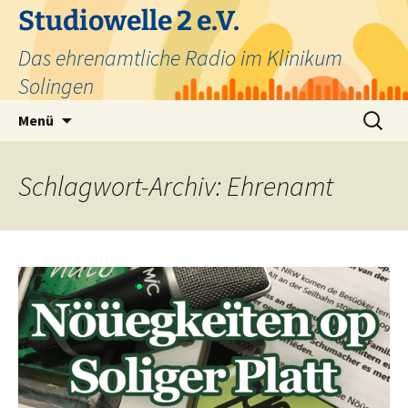
Zum
Studiowelle 2 e.V.
Inhalt
Das ehrenamtliche Radio im Klinikum
springen
Solingen
Suchen
Menü
nach:
Schlagwort-Archiv: Ehrenamt