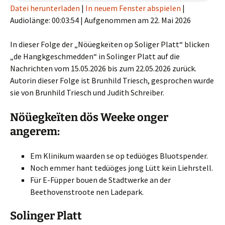
Datei herunterladen
|
In neuem Fenster abspielen
|
Audiolänge: 00:03:54
|
Aufgenommen am 22. Mai 2026
In dieser Folge der „Nöüegkeïten op Soliger Platt“ blicken
„de Hangkgeschmedden“ in Solinger Platt auf die
Nachrichten vom 15.05.2026 bis zum 22.05.2026 zurück.
Autorin dieser Folge ist Brunhild Triesch, gesprochen wurde
sie von Brunhild Triesch und Judith Schreiber.
Nöüegkeïten dös Weeke onger
angerem:
Em Klinikum waarden se op tedüöges Bluotspender.
Noch emmer hant tedüöges jong Lütt keïn Liehrstell.
Für E-Füpper bouen de Stadtwerke an der
Beethovenstroote nen Ladepark.
Solinger Platt