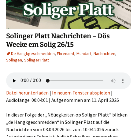
Solinger Platt Nachrichten – Dös
Weeke em Solig 26/15
De Hangkgeschmedden
,
Ehrenamt
,
Mundart
,
Nachrichten
,
Solingen
,
Solinger Platt
Datei herunterladen
|
In neuem Fenster abspielen
|
Audiolänge: 00:04:01
|
Aufgenommen am 11. April 2026
In dieser Folge der „Nöüegkeïten op Soliger Platt“ blicken
„de Hangkgeschmedden“ in Solinger Platt auf die
Nachrichten vom 03.04.2026 bis zum 10.04.2026 zurück.
Autorin dieser Folge ist Judith Schreiber , gesprochen