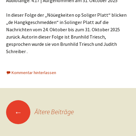
Audiolänge: 4:17
|
Aufgenommen am 31. Oktober 2025
In dieser Folge der „Nöüegkeïten op Soliger Platt“ blicken
„de Hangkgeschmedden“ in Solinger Platt auf die
Nachrichten vom 24. Oktober bis zum 31. Oktober 2025
zurück. Autorin dieser Folge ist Brunhild Triesch,
gesprochen wurde sie von Brunhild Triesch und Judith
Schreiber .
Kommentar hinterlassen
Beitragsnavigation
←
Ältere Beiträge