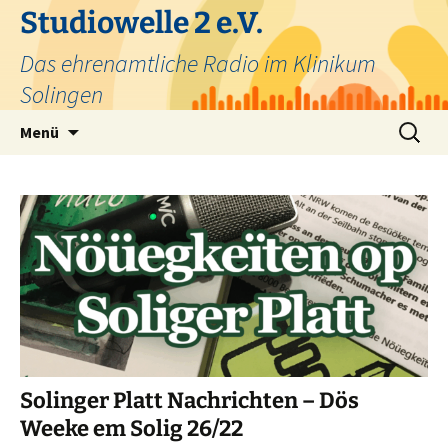
Zum
Studiowelle 2 e.V.
Inhalt
Das ehrenamtliche Radio im Klinikum
springen
Solingen
Suchen
Menü
nach:
Solinger Platt Nachrichten – Dös
Weeke em Solig 26/22