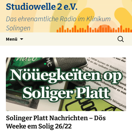
Zum
Studiowelle 2 e.V.
Inhalt
Das ehrenamtliche Radio im Klinikum
springen
Solingen
Suchen
Menü
nach:
Solinger Platt Nachrichten – Dös
Weeke em Solig 26/22