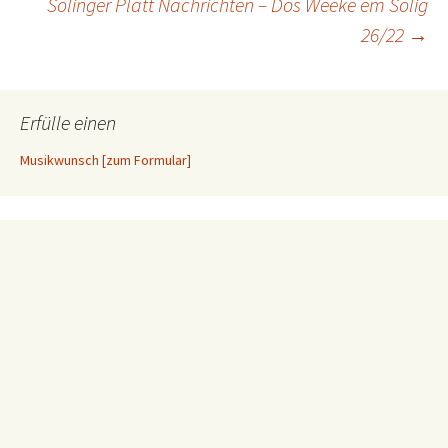
Solinger Platt Nachrichten – Dös Weeke em Solig
26/22
→
Erfülle einen
Musikwunsch [zum Formular]