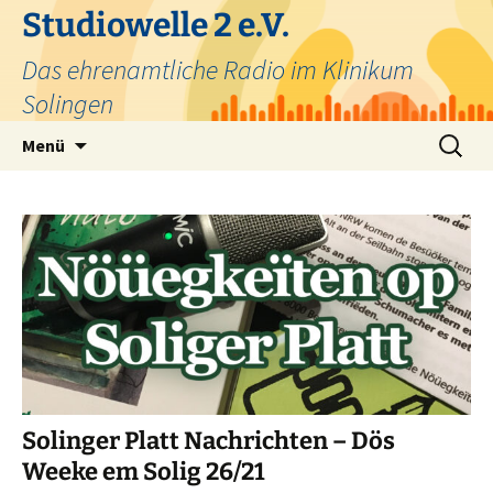
Zum
Studiowelle 2 e.V.
Inhalt
Das ehrenamtliche Radio im Klinikum
springen
Solingen
Suchen
Menü
nach:
Solinger Platt Nachrichten – Dös
Weeke em Solig 26/21