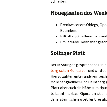
Schreiber.
Nöüegkeïten dös Week
Drenkwater em Ohlegs, Opde
Boumberg
BHC-Hangkballerennen sind
Em Itterdall kann wiër ge
Solinger Platt
Der in Solingen gesprochene Dialek
bergischen Mundarten
und wird d
Hierzu zählen unter anderem auch 
Mönchengladbach und Heinsberg ge
Platt aber auch die Nähe zum ripu
bekannt) hörbar. Ripuraren ist ein
dem lateinischen Wort für Ufer ab.