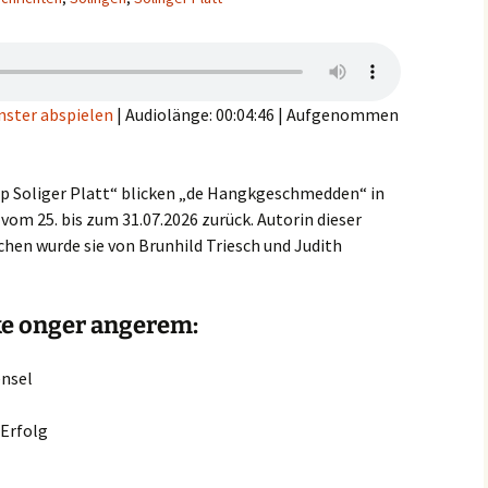
nster abspielen
|
Audiolänge: 00:04:46
|
Aufgenommen
op Soliger Platt“ blicken „de Hangkgeschmedden“ in
 vom 25. bis zum 31.07.2026 zurück. Autorin dieser
ochen wurde sie von Brunhild Triesch und Judith
e onger angerem:
nsel
Erfolg