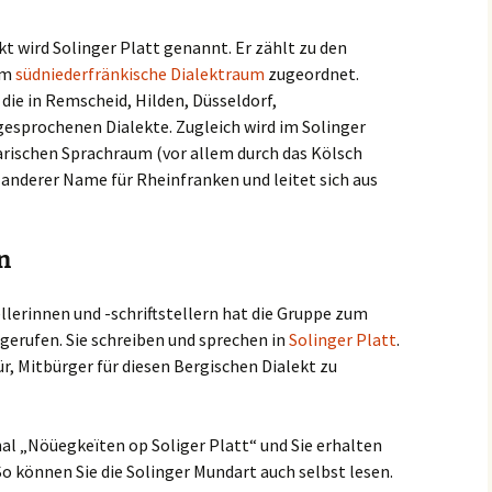
t wird Solinger Platt genannt. Er zählt zu den
em
südniederfränkische Dialektraum
zugeordnet.
die in Remscheid, Hilden, Düsseldorf,
sprochenen Dialekte. Zugleich wird im Solinger
arischen Sprachraum (vor allem durch das Kölsch
 anderer Name für Rheinfranken und leitet sich aus
n
llerinnen und -schriftstellern hat die Gruppe zum
 gerufen. Sie schreiben und sprechen in
Solinger Platt
.
ür, Mitbürger für diesen Bergischen Dialekt zu
l „Nöüegkeïten op Soliger Platt“ und Sie erhalten
o können Sie die Solinger Mundart auch selbst lesen.