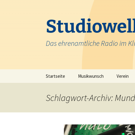
Zum
Inhalt
springen
Studiowell
Das ehrenamtliche Radio im Kl
Startseite
Musikwunsch
Verein
Team
Schlagwort-Archiv: Mund
Krankenh