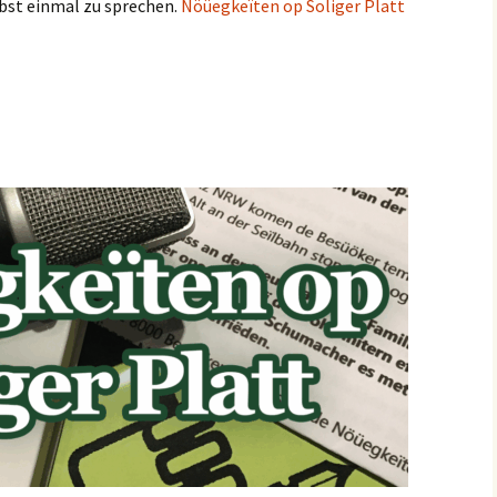
elbst einmal zu sprechen.
Nöüegkeïten op Soliger Platt