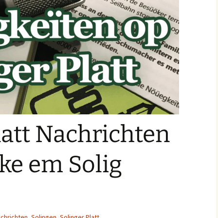
latt Nachrichten
ke em Solig
chrichten
,
Solingen
,
Solinger Platt