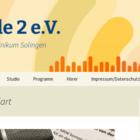
e 2 e.V.
inikum Solingen
Studio
Programm
Hörer
Impressum/Datenschutz
Selbstfahrerstudio
Nachrichten in Solinger
Platt – aktuelle Mundart
art
ausfunk
Jeck im Klinikum
TV-Angebot