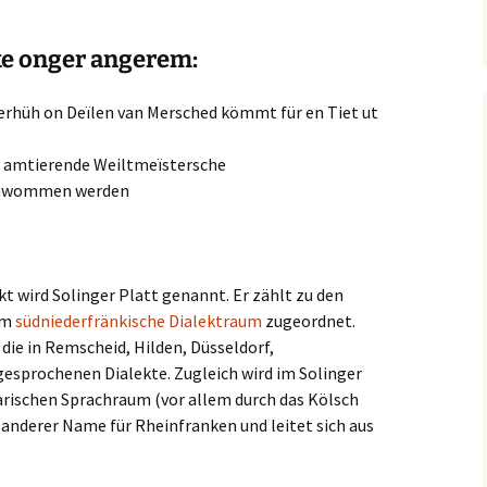
e onger angerem:
rhüh on Deïlen van Mersched kömmt für en Tiet ut
 amtierende Weiltmeïstersche
schwommen werden
t wird Solinger Platt genannt. Er zählt zu den
em
südniederfränkische Dialektraum
zugeordnet.
die in Remscheid, Hilden, Düsseldorf,
sprochenen Dialekte. Zugleich wird im Solinger
arischen Sprachraum (vor allem durch das Kölsch
 anderer Name für Rheinfranken und leitet sich aus