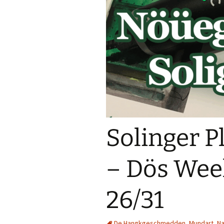
Solinger P
– Dös Wee
26/31
De Hangkgeschmedden
,
Mundart
,
Na