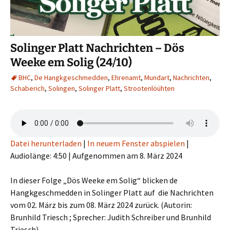
Solinger Platt Nachrichten – Dös
Weeke em Solig (24/10)
BHC
,
De Hangkgeschmedden
,
Ehrenamt
,
Mundart
,
Nachrichten
,
Schaberich
,
Solingen
,
Solinger Platt
,
Strootenlöühten
Datei herunterladen
|
In neuem Fenster abspielen
|
Audiolänge: 4:50
|
Aufgenommen am 8. März 2024
In dieser Folge „Dös Weeke em Solig“ blicken de
Hangkgeschmedden in Solinger Platt auf die Nachrichten
vom 02. März bis zum 08. März 2024 zurück. (Autorin:
Brunhild Triesch ; Sprecher: Judith Schreiber und Brunhild
Triesch).