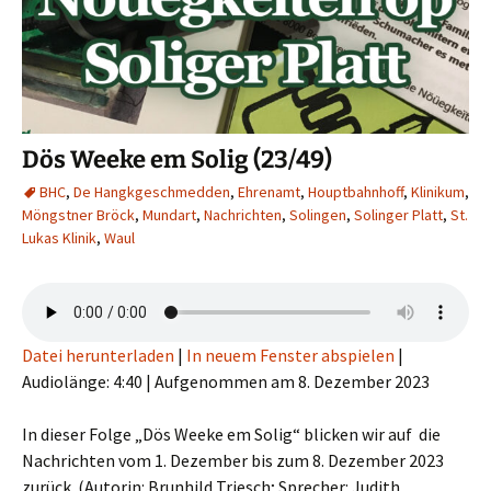
Dös Weeke em Solig (23/49)
BHC
,
De Hangkgeschmedden
,
Ehrenamt
,
Houptbahnhoff
,
Klinikum
,
Möngstner Bröck
,
Mundart
,
Nachrichten
,
Solingen
,
Solinger Platt
,
St.
Lukas Klinik
,
Waul
Datei herunterladen
|
In neuem Fenster abspielen
|
Audiolänge: 4:40
|
Aufgenommen am 8. Dezember 2023
In dieser Folge „Dös Weeke em Solig“ blicken wir auf die
Nachrichten vom 1. Dezember bis zum 8. Dezember 2023
zurück. (Autorin: Brunhild Triesch; Sprecher: Judith