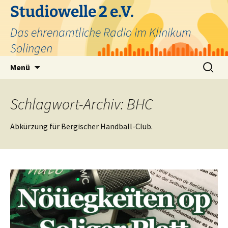
Zum
Studiowelle 2 e.V.
Inhalt
Das ehrenamtliche Radio im Klinikum
springen
Solingen
Suchen
Menü
nach:
Schlagwort-Archiv: BHC
Abkürzung für Bergischer Handball-Club.