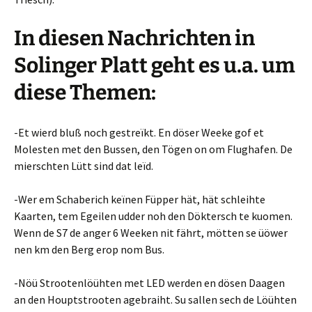
In diesen Nachrichten in
Solinger Platt geht es u.a. um
diese Themen:
-Et wierd bluß noch gestreïkt. En döser Weeke gof et
Molesten met den Bussen, den Tögen on om Flughafen. De
mierschten Lütt sind dat leïd.
-Wer em Schaberich keïnen Füpper hät, hät schleihte
Kaarten, tem Egeilen udder noh den Döktersch te kuomen.
Wenn de S7 de anger 6 Weeken nit fährt, mötten se üöwer
nen km den Berg erop nom Bus.
-Nöü Strootenlöühten met LED werden en dösen Daagen
an den Houptstrooten agebraiht. Su sallen sech de Löühten