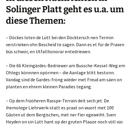
Solinger Platt geht es u.a. um
diese Themen:
– Döckes loten de Lütt beï den Döcktersch nen Termin
verstrieken ohn Bescheïd te sagen. Dann es et für de Praxen
büs schwor, en Utfallhonorar entedriewen.
– Die 66 Kleïngärdes-Bedriewer am Bussche-Kessel-Weg em
Ohlegs könnnen opörmen – die Aanlage blitt bestonn.
Vandag sind de Gardes-fröng wiëder met Freud am säen on
planten en ehrem kleïnen Paradies tegang.
– Op dem früöheren Rasspe-Terrain deït sech jet. De
ihemolege Liehrwerk-statt es praat on wuort met 100
Gästen ut dem Bergischen, met ner Fier egeweïht. Sven
Heyden on sin Lütt hant op der gruten Plaaze noch völl vür.