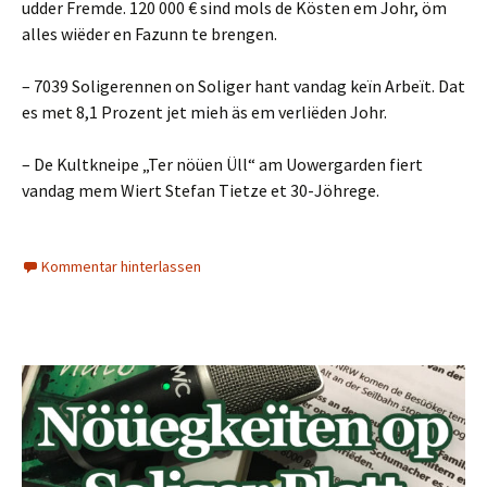
udder Fremde. 120 000 € sind mols de Kösten em Johr, öm
alles wiëder en Fazunn te brengen.
– 7039 Soligerennen on Soliger hant vandag keïn Arbeït. Dat
es met 8,1 Prozent jet mieh äs em verliëden Johr.
– De Kultkneipe „Ter nöüen Üll“ am Uowergarden fiert
vandag mem Wiert Stefan Tietze et 30-Jöhrege.
Kommentar hinterlassen