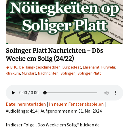
Solinger Platt Nachrichten – Dös
Weeke em Solig (24/22)
BHC
,
De Hangkgeschmedden
,
Dürpelfest
,
Ehrenamt
,
Fürwehr
,
Klinikum
,
Mundart
,
Nachrichten
,
Solingen
,
Solinger Platt
Datei herunterladen
|
In neuem Fenster abspielen
|
Audiolänge: 4:14
|
Aufgenommen am 31. Mai 2024
In dieser Folge „Dös Weeke em Solig“ blicken de