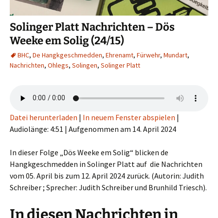
Solinger Platt Nachrichten – Dös
Weeke em Solig (24/15)
BHC
,
De Hangkgeschmedden
,
Ehrenamt
,
Fürwehr
,
Mundart
,
Nachrichten
,
Ohlegs
,
Solingen
,
Solinger Platt
Datei herunterladen
|
In neuem Fenster abspielen
|
Audiolänge: 4:51
|
Aufgenommen am 14. April 2024
In dieser Folge „Dös Weeke em Solig“ blicken de
Hangkgeschmedden in Solinger Platt auf die Nachrichten
vom 05. April bis zum 12. April 2024 zurück. (Autorin: Judith
Schreiber ; Sprecher: Judith Schreiber und Brunhild Triesch).
In diesen Nachrichten in