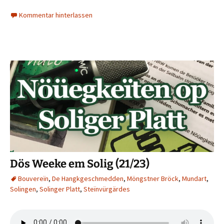
Kommentar hinterlassen
Dös Weeke em Solig (21/23)
Bouvereïn
,
De Hangkgeschmedden
,
Möngstner Bröck
,
Mundart
,
Solingen
,
Solinger Platt
,
Steïnvürgärdes