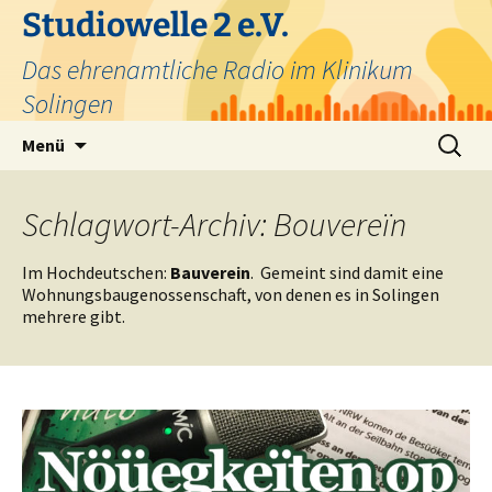
Zum
Studiowelle 2 e.V.
Inhalt
Das ehrenamtliche Radio im Klinikum
springen
Solingen
Suchen
Menü
nach:
Schlagwort-Archiv: Bouvereïn
Im Hochdeutschen:
Bauverein
. Gemeint sind damit eine
Wohnungsbaugenossenschaft, von denen es in Solingen
mehrere gibt.