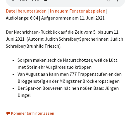
Datei herunterladen
|
In neuem Fenster abspielen
|
Audiolänge: 6:04
|
Aufgenommen am 11. Juni 2021
Der Nachrichten-Rückblick auf die Zeit vom 5. bis zum 11.
Juni 2021. (Autorin: Judith Schreiber/Sprecherinnen: Judith
Schreiber/Brunhild Triesch).
Sorgen maken sech de Naturschötzer, weïl de Lütt
met Steïn ehr Vürgärdes tuo kröppen
Van August aan kann men 777 Trappenstufen en den
Bröggensteïg en der Möngstner Bröck eropstiegen
Der Spar-on Bouvereïn hät nen nöüen Baas: Jürgen
Dingel
Kommentar hinterlassen