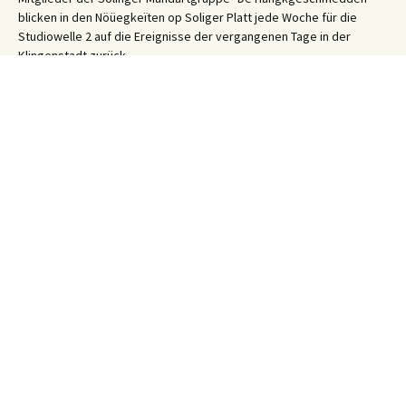
blicken in den Nöüegkeïten op Soliger Platt jede Woche für die
Studiowelle 2 auf die Ereignisse der vergangenen Tage in der
Klingenstadt zurück.
Solinger Platt Nachrichten – Dös Weeke em Solig 26/31
31. Juli 2026
Ihre WhatsApp Sprachnachricht an uns:
01522 522 5822
(klicken)
EINE STUNDE KLINIKUM:
Hygiene im Klinikum Solingen