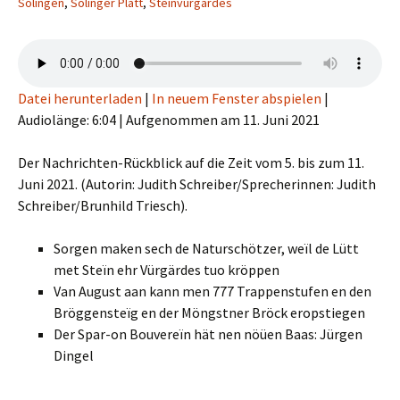
Solingen
,
Solinger Platt
,
Steïnvürgärdes
Datei herunterladen
|
In neuem Fenster abspielen
|
Audiolänge: 6:04
|
Aufgenommen am 11. Juni 2021
Der Nachrichten-Rückblick auf die Zeit vom 5. bis zum 11.
Juni 2021. (Autorin: Judith Schreiber/Sprecherinnen: Judith
Schreiber/Brunhild Triesch).
Sorgen maken sech de Naturschötzer, weïl de Lütt
met Steïn ehr Vürgärdes tuo kröppen
Van August aan kann men 777 Trappenstufen en den
Bröggensteïg en der Möngstner Bröck eropstiegen
Der Spar-on Bouvereïn hät nen nöüen Baas: Jürgen
Dingel