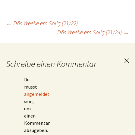
Beitragsnavigation
←
Dös Weeke em Solig (21/22)
Dös Weeke em Solig (21/24)
→
Schreibe einen Kommentar
Ant
abb
Du
musst
angemeldet
sein,
um
einen
Kommentar
abzugeben.