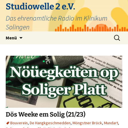
Zum
Studiowelle 2 e.V.
Inhalt
Das ehrenamtliche Radio im Klinikum
springen
Solingen
Suchen
Menü
nach:
Dös Weeke em Solig (21/23)
Bouvereïn
,
De Hangkgeschmedden
,
Möngstner Bröck
,
Mundart
,