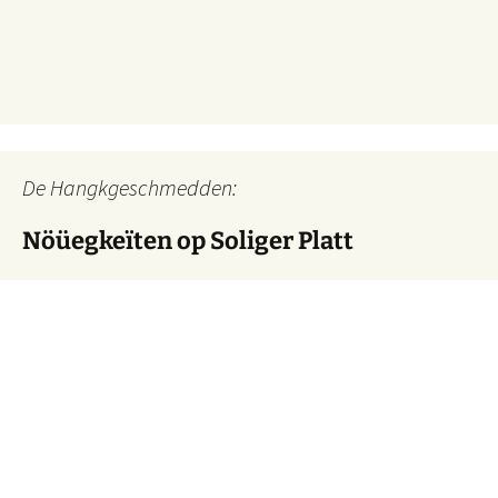
De Hangkgeschmedden:
Nöüegkeïten op Soliger Platt
Mitglieder der Solinger Mundartgruppe "De Hangkgeschmedden"
blicken in den Nöüegkeïten op Soliger Platt jede Woche für die
Studiowelle 2 auf die Ereignisse der vergangenen Tage in der
Klingenstadt zurück.
Solinger Platt Nachrichten – Dös Weeke em Solig 26/32
7. August
2026