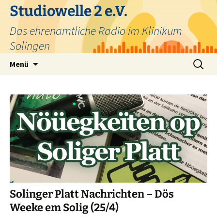
Zum
Studiowelle 2 e.V.
Inhalt
Das ehrenamtliche Radio im Klinikum
springen
Solingen
Suchen
Menü
nach:
Solinger Platt Nachrichten – Dös
Weeke em Solig (25/4)