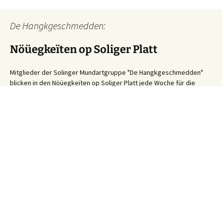
De Hangkgeschmedden:
Nöüegkeïten op Soliger Platt
Mitglieder der Solinger Mundartgruppe "De Hangkgeschmedden"
blicken in den Nöüegkeïten op Soliger Platt jede Woche für die
Studiowelle 2 auf die Ereignisse der vergangenen Tage in der
Klingenstadt zurück.
Solinger Platt Nachrichten – Dös Weeke em Solig 26/32
7. August
2026
Ihre WhatsApp Sprachnachricht an uns:
01522 522 5822
(klicken)