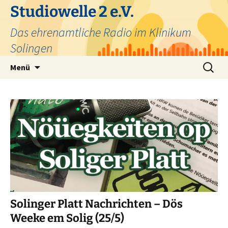
Zum
Studiowelle 2 e.V.
Inhalt
Das ehrenamtliche Radio im Klinikum
springen
Solingen
Suchen
Menü
nach:
Solinger Platt Nachrichten – Dös
Weeke em Solig (25/5)