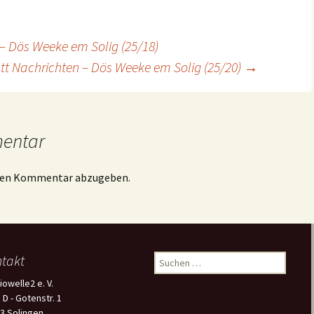
 – Dös Weeke em Solig (25/18)
att Nachrichten – Dös Weeke em Solig (25/20)
→
mentar
inen Kommentar abzugeben.
takt
Suchen
nach:
iowelle2 e. V.
 D - Gotenstr. 1
3 Solingen