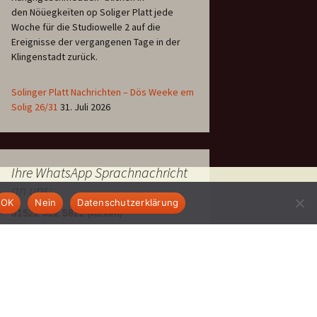
den Nöüegkeïten op Soliger Platt jede
Woche für die Studiowelle 2 auf die
Ereignisse der vergangenen Tage in der
Klingenstadt zurück.
Solinger Platt Nachrichten – Dös Weeke em
Solig 26/31
31. Juli 2026
Ihre WhatsApp Sprachnachricht
an uns:
OK
Nein
Datenschutzerklärung
(klicken)
01522 522 5822
EINE STUNDE KLINIKUM: