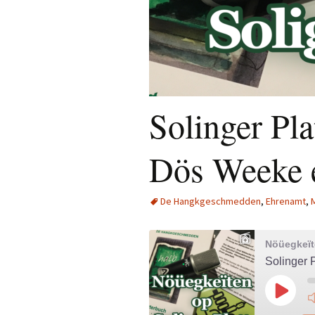
Solinger Pla
Dös Weeke e
De Hangkgeschmedden
,
Ehrenamt
,
Nöüegkeïte
Solinger 
Play
Episod