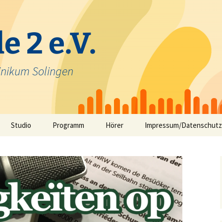
e 2 e.V.
inikum Solingen
Studio
Programm
Hörer
Impressum/Datenschutz
Selbstfahrerstudio
Nachrichten in Solinger
Platt – aktuelle Mundart
ausfunk
Jeck im Klinikum
TV-Angebot