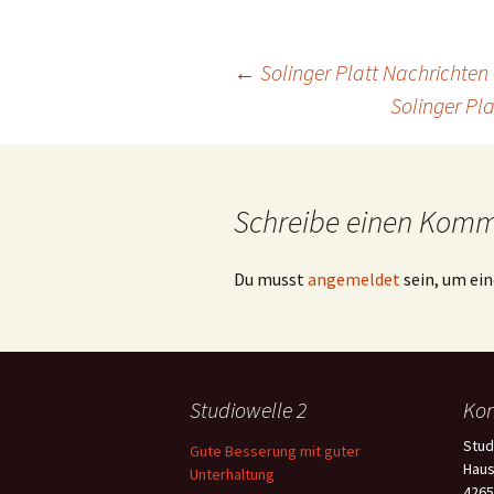
Beitragsnavigation
←
Solinger Platt Nachrichten
Solinger Pl
Schreibe einen Kom
Du musst
angemeldet
sein, um e
Studiowelle 2
Kon
Stud
Gute Besserung mit guter
Haus
Unterhaltung
4265