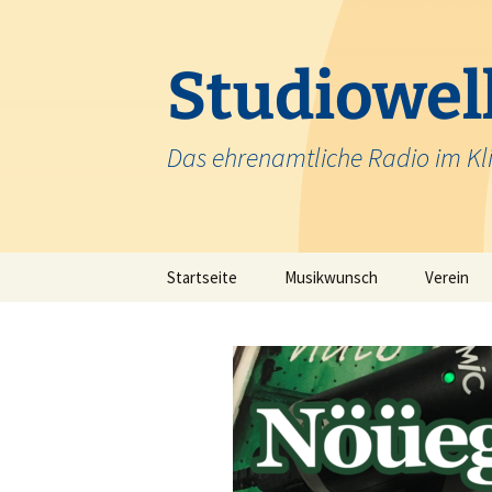
Zum
Inhalt
springen
Studiowell
Das ehrenamtliche Radio im Kl
Startseite
Musikwunsch
Verein
Team
Krankenh