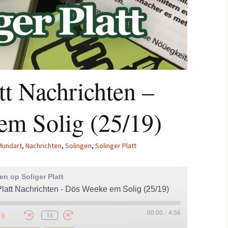
tt Nachrichten –
m Solig (25/19)
Mundart
,
Nachrichten
,
Solingen
,
Solinger Platt
n op Soliger Platt
Platt Nachrichten - Dös Weeke em Solig (25/19)
00:00
/
4:56
1x
e