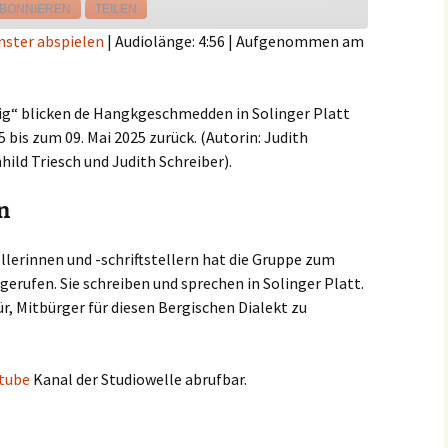
BONNIEREN
TEILEN
nster abspielen
|
Audiolänge: 4:56
|
Aufgenommen am
ig“ blicken de Hangkgeschmedden in Solinger Platt
 bis zum 09. Mai 2025 zurück. (Autorin: Judith
hild Triesch und Judith Schreiber).
n
llerinnen und -schriftstellern hat die Gruppe zum
gerufen. Sie schreiben und sprechen in Solinger Platt.
ür, Mitbürger für diesen Bergischen Dialekt zu
tube
Kanal der Studiowelle abrufbar.