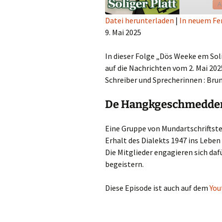
A
Datei herunterladen
|
In neuem Fe
9. Mai 2025
TEILEN
RSS FEED
LINK
In dieser Folge „Dös Weeke em Sol
auf die Nachrichten vom 2. Mai 2025
EMBED
Schreiber und Sprecherinnen : Brun
De Hangkgeschmedde
Eine Gruppe von Mundartschriftste
Erhalt des Dialekts 1947 ins Leben 
Die Mitglieder engagieren sich daf
begeistern.
Diese Episode ist auch auf dem
You