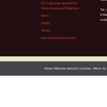
Ein Programm speziell für
Patientinnen und Patienten
Tel.:
E-Mai
Hörer
reda
Studio
Verein
Impressum/Datenschutz
Impressum/Datenschutz
Stolz präsentiert vo
Diese Website benutzt Cookies. Wenn du 