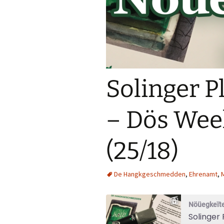
Solinger P
– Dös Wee
(25/18)
De Hangkgeschmedden
,
Ehrenamt
,
Nöüegkeïte