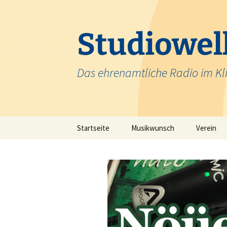
Zum
Inhalt
springen
Studiowell
Das ehrenamtliche Radio im Kl
Startseite
Musikwunsch
Verein
Team
Krankenh