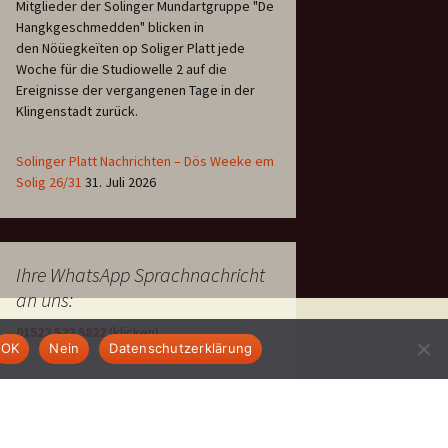
Mitglieder der Solinger Mundartgruppe "De
Hangkgeschmedden" blicken in
den Nöüegkeïten op Soliger Platt jede
Woche für die Studiowelle 2 auf die
Ereignisse der vergangenen Tage in der
Klingenstadt zurück.
Solinger Platt Nachrichten – Dös Weeke em
Solig 26/31
31. Juli 2026
Ihre WhatsApp Sprachnachricht
an uns:
01522 522 5822
(klicken)
OK
Nein
Datenschutzerklärung
EINE STUNDE KLINIKUM: