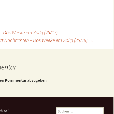
 – Dös Weeke em Solig (25/17)
att Nachrichten – Dös Weeke em Solig (25/19)
→
mentar
inen Kommentar abzugeben.
takt
Suchen