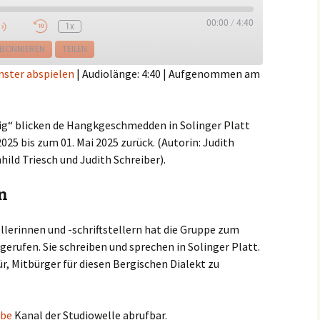
00:00
/
4:40
1x
e
BONNIEREN
TEILEN
nster abspielen
|
Audiolänge: 4:40
|
Aufgenommen am
ig“ blicken de Hangkgeschmedden in Solinger Platt
2025 bis zum 01. Mai 2025 zurück. (Autorin: Judith
hild Triesch und Judith Schreiber).
n
llerinnen und -schriftstellern hat die Gruppe zum
gerufen. Sie schreiben und sprechen in Solinger Platt.
ür, Mitbürger für diesen Bergischen Dialekt zu
ube
Kanal der Studiowelle abrufbar.