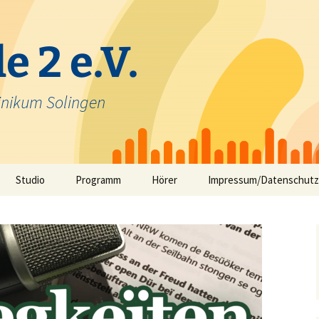
e 2 e.V.
inikum Solingen
Studio
Programm
Hörer
Impressum/Datenschutz
Selbstfahrerstudio
Nachrichten in Solinger
Platt – aktuelle Mundart
ausfunk
Jeck im Klinikum
TV-Angebot