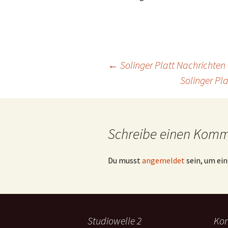
Beitragsnavigation
←
Solinger Platt Nachrichten
Solinger Pl
Schreibe einen Kom
Du musst
angemeldet
sein, um e
Studiowelle 2
Kon