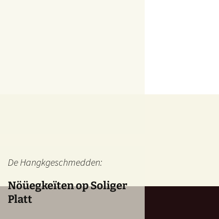
De Hangkgeschmedden:
Nöüegkeïten op Soliger
Platt