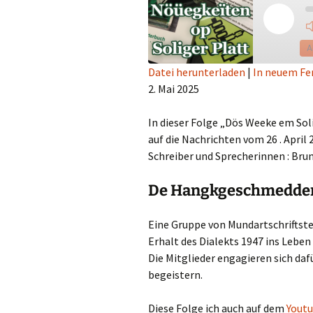
Play
Episod
A
Datei herunterladen
|
In neuem Fe
2. Mai 2025
TEILEN
RSS FEED
LINK
In dieser Folge „Dös Weeke em Sol
auf die Nachrichten vom 26 . April 
EMBED
Schreiber und Sprecherinnen : Brun
De Hangkgeschmedde
Eine Gruppe von Mundartschriftste
Erhalt des Dialekts 1947 ins Leben 
Die Mitglieder engagieren sich daf
begeistern.
Diese Folge ich auch auf dem
Yout