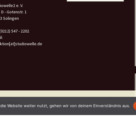
nach:
iowelle2 e. V.
 D - Gotenstr. 1
3 Solingen
 (0212) 547 - 2202
l:
ktion[at]studiowelle.de
n WordPress
die Website weiter nutzt, gehen wir von deinem Einverständnis aus.