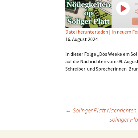
Play
Episod
A
Datei herunterladen
|
In neuem Fe
16. August 2024
TEILEN
RSS FEED
LINK
In dieser Folge „Dös Weeke em Sol
auf die Nachrichten vom 09. August
EMBED
Schreiber und Sprecherinnen: Brunh
Beitragsnavigation
←
Solinger Platt Nachrichten
Solinger Pl