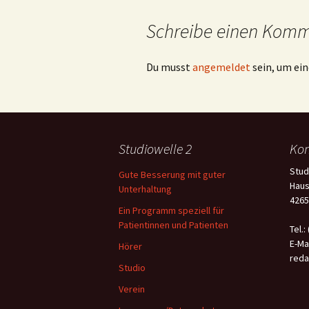
Schreibe einen Kom
Du musst
angemeldet
sein, um e
Studiowelle 2
Kon
Stud
Gute Besserung mit guter
Haus
Unterhaltung
4265
Ein Programm speziell für
Patientinnen und Patienten
Tel.:
E-Mai
Hörer
reda
Studio
Verein