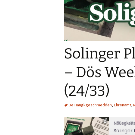
Solinger P
– Dös Wee
(24/33)
De Hangkgeschmedden
,
Ehrenamt
,
Nöüegkeïte