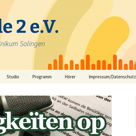
e 2 e.V.
inikum Solingen
Studio
Programm
Hörer
Impressum/Datenschutz
Selbstfahrerstudio
Nachrichten in Solinger
Platt – aktuelle Mundart
ausfunk
Jeck im Klinikum
TV-Angebot