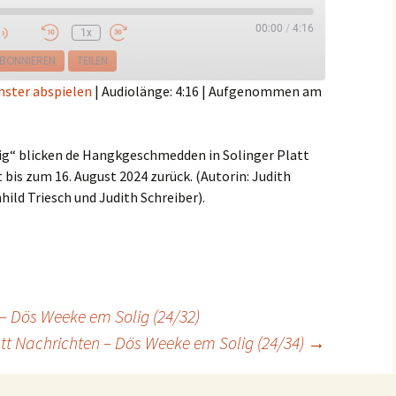
00:00
/
4:16
1x
e
BONNIEREN
TEILEN
nster abspielen
|
Audiolänge: 4:16
|
Aufgenommen am
ig“ blicken de Hangkgeschmedden in Solinger Platt
 bis zum 16. August 2024 zurück. (Autorin: Judith
ild Triesch und Judith Schreiber).
 – Dös Weeke em Solig (24/32)
att Nachrichten – Dös Weeke em Solig (24/34)
→