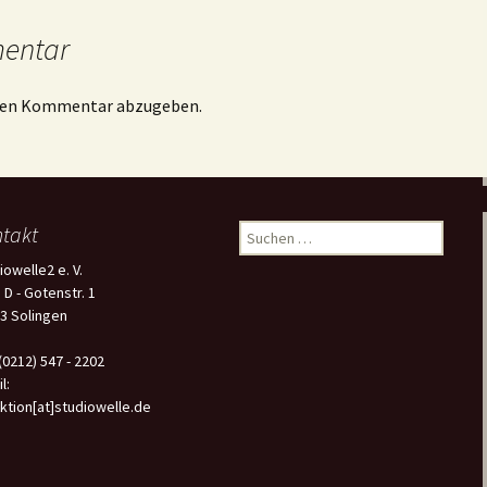
mentar
inen Kommentar abzugeben.
takt
Suchen
nach:
iowelle2 e. V.
 D - Gotenstr. 1
3 Solingen
 (0212) 547 - 2202
l:
ktion[at]studiowelle.de