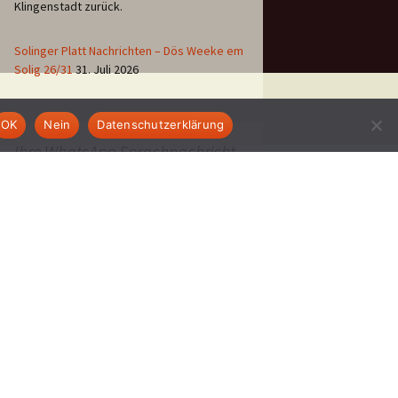
Klingenstadt zurück.
Solinger Platt Nachrichten – Dös Weeke em
Solig 26/31
31. Juli 2026
OK
Nein
Datenschutzerklärung
Ihre WhatsApp Sprachnachricht
an uns:
01522 522 5822
(klicken)
EINE STUNDE KLINIKUM:
Hygiene im Klinikum
Solingen