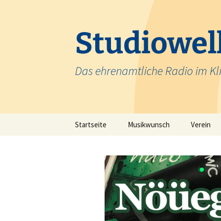
Zum
Inhalt
springen
Studiowell
Das ehrenamtliche Radio im Kl
Startseite
Musikwunsch
Verein
Team
Krankenh