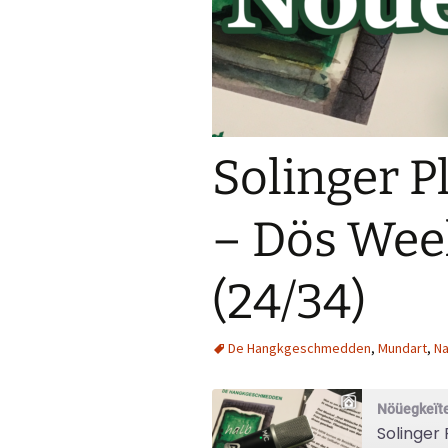
Solinger P
– Dös Wee
(24/34)
De Hangkgeschmedden
,
Mundart
,
Na
Nöüegkeïte