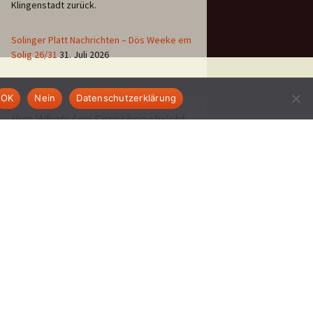
Klingenstadt zurück.
Solinger Platt Nachrichten – Dös Weeke em
Solig 26/31
31. Juli 2026
OK
Nein
Datenschutzerklärung
Ihre WhatsApp Sprachnachricht
an uns:
01522 522 5822
(klicken)
EINE STUNDE KLINIKUM:
Hygiene im Klinikum
Solingen