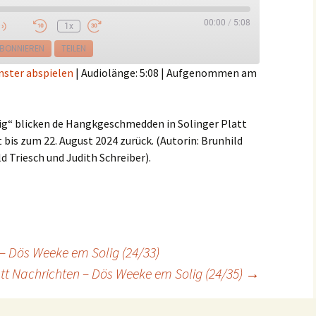
00:00
/
5:08
1x
e
BONNIEREN
TEILEN
nster abspielen
|
Audiolänge: 5:08
|
Aufgenommen am
ig“ blicken de Hangkgeschmedden in Solinger Platt
 bis zum 22. August 2024 zurück. (Autorin: Brunhild
d Triesch und Judith Schreiber).
 – Dös Weeke em Solig (24/33)
att Nachrichten – Dös Weeke em Solig (24/35)
→