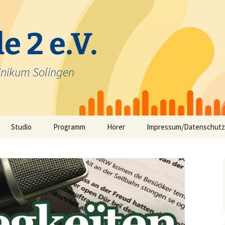
e 2 e.V.
inikum Solingen
Studio
Programm
Hörer
Impressum/Datenschutz
Selbstfahrerstudio
Nachrichten in Solinger
Platt – aktuelle Mundart
ausfunk
Jeck im Klinikum
TV-Angebot