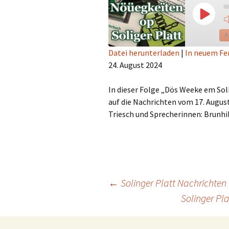
Play
Episod
A
Datei herunterladen
|
In neuem Fe
24. August 2024
TEILEN
RSS FEED
LINK
In dieser Folge „Dös Weeke em Sol
auf die Nachrichten vom 17. August
EMBED
Triesch und Sprecherinnen: Brunhil
Beitragsnavigation
←
Solinger Platt Nachrichten
Solinger Pl