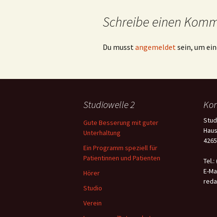
Schreibe einen Kom
Du musst
angemeldet
sein, um e
Studiowelle 2
Kon
Stud
Gute Besserung mit guter
Haus
Unterhaltung
4265
Ein Programm speziell für
Patientinnen und Patienten
Tel.:
E-Mai
Hörer
reda
Studio
Verein