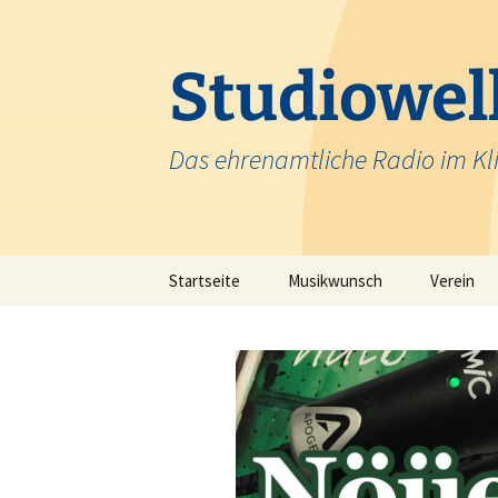
Zum
Inhalt
springen
Studiowell
Das ehrenamtliche Radio im Kl
Startseite
Musikwunsch
Verein
Team
Krankenh