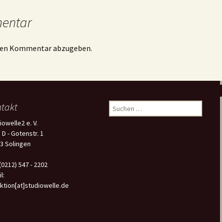
mentar
inen Kommentar abzugeben.
takt
Suchen
nach:
iowelle2 e. V.
 D - Gotenstr. 1
3 Solingen
 (0212) 547 - 2202
l:
ktion[at]studiowelle.de