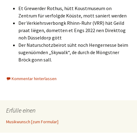
Et Grewerder Rothus, hütt Koustmuseum on
Zentrum für verfolgde Köüste, mott saniert werden
Der Verkiehrsverbongk Rhinn-Ruhr (VRR) hät Geïld
praat liëgen, dometten et Engs 2022 nen Direkttog
noh Düsseldorp gött
Der Naturschotzbeïrot süht noch Hengernesse beïm
sugenüömden „Skywalk“, de durch de Möngstner
Bröck gonn sall.
Kommentar hinterlassen
Erfülle einen
Musikwunsch [zum Formular]