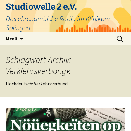
Zum
Studiowelle 2 e.V.
Inhalt
Das ehrenamtliche Radio im Klinikum
springen
Solingen
Suchen
Menü
nach:
Schlagwort-Archiv:
Verkiehrsverbongk
Hochdeutsch: Verkehrsverbund.