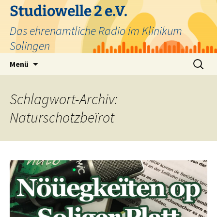
Zum
Studiowelle 2 e.V.
Inhalt
Das ehrenamtliche Radio im Klinikum
springen
Solingen
Suchen
Menü
nach:
Schlagwort-Archiv:
Naturschotzbeïrot