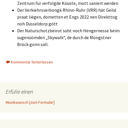
Zentrum für verfolgde Köüste, mott saniert werden
Der Verkiehrsverbongk Rhinn-Ruhr (VRR) hät Geïld
praat liëgen, dometten et Engs 2022 nen Direkttog
noh Düsseldorp gött
Der Naturschotzbeïrot süht noch Hengernesse beïm
sugenüömden „Skywalk“, de durch de Möngstner
Bröck gonn sall.
Kommentar hinterlassen
Erfülle einen
Musikwunsch [zum Formular]