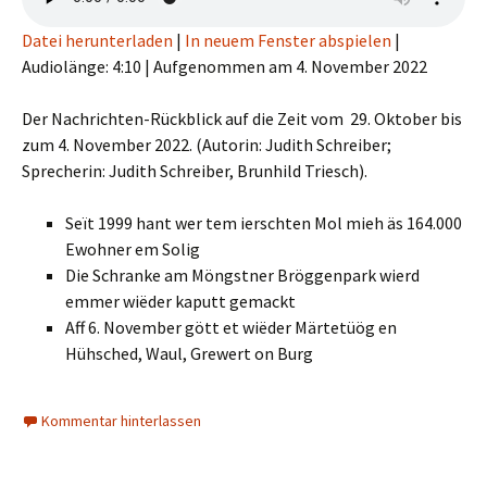
Datei herunterladen
|
In neuem Fenster abspielen
|
Audiolänge: 4:10
|
Aufgenommen am 4. November 2022
Der Nachrichten-Rückblick auf die Zeit vom 29. Oktober bis
zum 4. November 2022. (Autorin: Judith Schreiber;
Sprecherin: Judith Schreiber, Brunhild Triesch).
Seït 1999 hant wer tem ierschten Mol mieh äs 164.000
Ewohner em Solig
Die Schranke am Möngstner Bröggenpark wierd
emmer wiëder kaputt gemackt
Aff 6. November gött et wiëder Märtetüög en
Hühsched, Waul, Grewert on Burg
Kommentar hinterlassen