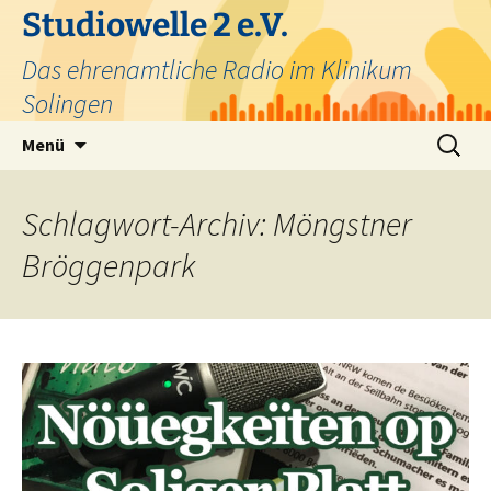
Zum
Studiowelle 2 e.V.
Inhalt
Das ehrenamtliche Radio im Klinikum
springen
Solingen
Suchen
Menü
nach:
Schlagwort-Archiv: Möngstner
Bröggenpark