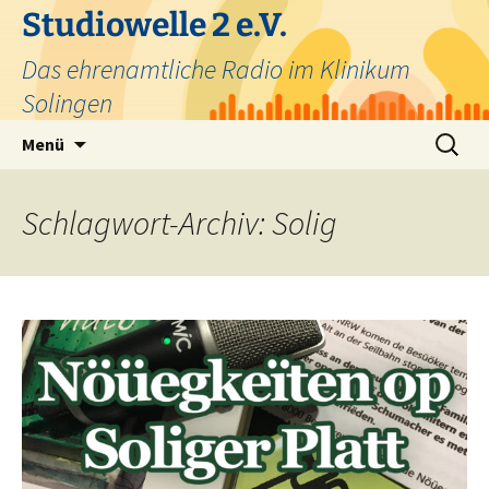
Zum
Studiowelle 2 e.V.
Inhalt
Das ehrenamtliche Radio im Klinikum
springen
Solingen
Suchen
Menü
nach:
Schlagwort-Archiv: Solig