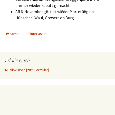
emmer wiëder kaputt gemackt
Aff 6. November gött et wiëder Märtetüög en
Hühsched, Waul, Grewert on Burg
Kommentar hinterlassen
Erfülle einen
Musikwunsch [zum Formular]