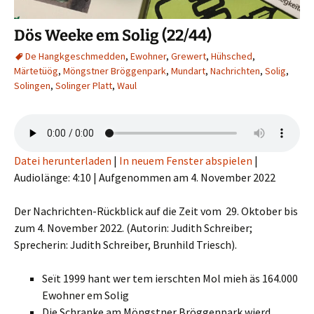
Dös Weeke em Solig (22/44)
De Hangkgeschmedden
,
Ewohner
,
Grewert
,
Hühsched
,
Märtetüög
,
Möngstner Bröggenpark
,
Mundart
,
Nachrichten
,
Solig
,
Solingen
,
Solinger Platt
,
Waul
Datei herunterladen
|
In neuem Fenster abspielen
|
Audiolänge: 4:10
|
Aufgenommen am 4. November 2022
Der Nachrichten-Rückblick auf die Zeit vom 29. Oktober bis
zum 4. November 2022. (Autorin: Judith Schreiber;
Sprecherin: Judith Schreiber, Brunhild Triesch).
Seït 1999 hant wer tem ierschten Mol mieh äs 164.000
Ewohner em Solig
Die Schranke am Möngstner Bröggenpark wierd