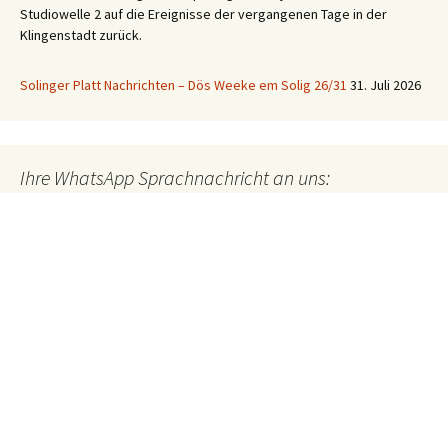
Studiowelle 2 auf die Ereignisse der vergangenen Tage in der
Klingenstadt zurück.
Solinger Platt Nachrichten – Dös Weeke em Solig 26/31
31. Juli 2026
Ihre WhatsApp Sprachnachricht an uns:
01522 522 5822
(klicken)
EINE STUNDE KLINIKUM:
Hygiene im Klinikum Solingen