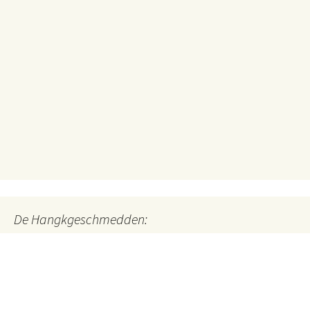
De Hangkgeschmedden:
Nöüegkeïten op Soliger Platt
Mitglieder der Solinger Mundartgruppe "De Hangkgeschmedden"
blicken in den Nöüegkeïten op Soliger Platt jede Woche für die