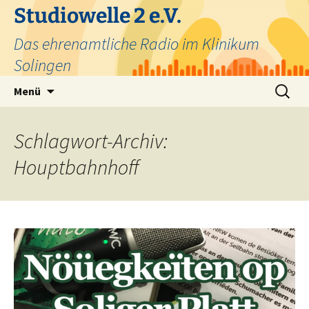
Zum
Studiowelle 2 e.V.
Inhalt
Das ehrenamtliche Radio im Klinikum
springen
Solingen
Suchen
Menü
nach:
Schlagwort-Archiv:
Houptbahnhoff