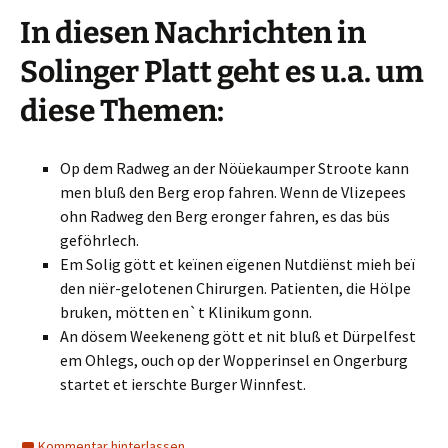
In diesen Nachrichten in
Solinger Platt geht es u.a. um
diese Themen:
Op dem Radweg an der Nöüekaumper Stroote kann
men bluß den Berg erop fahren. Wenn de Vlizepees
ohn Radweg den Berg eronger fahren, es das büs
geföhrlech.
Em Solig gött et keïnen eïgenen Nutdiënst mieh beï
den niër-gelotenen Chirurgen. Patienten, die Hölpe
bruken, mötten en`t Klinikum gonn.
An dösem Weekeneng gött et nit bluß et Dürpelfest
em Ohlegs, ouch op der Wopperinsel en Ongerburg
startet et ierschte Burger Winnfest.
Kommentar hinterlassen