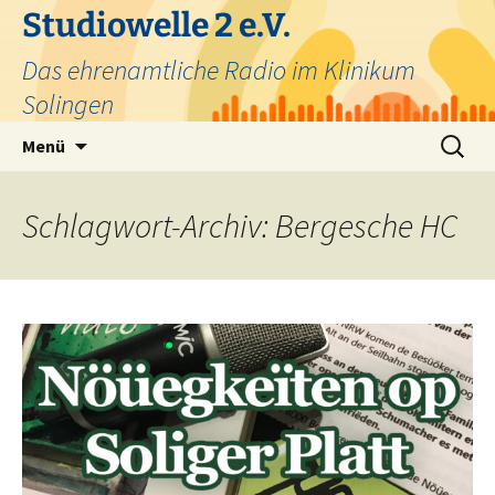
Zum
Studiowelle 2 e.V.
Inhalt
Das ehrenamtliche Radio im Klinikum
springen
Solingen
Suchen
Menü
nach:
Schlagwort-Archiv: Bergesche HC