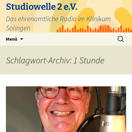
Zum
Studiowelle 2 e.V.
Inhalt
Das ehrenamtliche Radio im Klinikum
springen
Solingen
Suchen
Menü
nach:
Schlagwort-Archiv: 1 Stunde