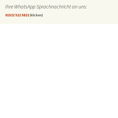
Ihre WhatsApp Sprachnachricht an uns:
01522 522 5822
(klicken)
EINE STUNDE KLINIKUM:
Hygiene im Klinikum Solingen
In dieser Folge "Eine Stunde Klinikum" geht es um die Hygiene im
Klinikum Solingen.