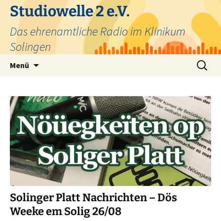
Zum
Studiowelle 2 e.V.
Inhalt
Das ehrenamtliche Radio im Klinikum
springen
Solingen
Suchen
Menü
nach:
Solinger Platt Nachrichten – Dös
Weeke em Solig 26/08