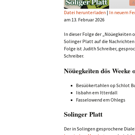
A
Datei herunterladen
|
In neuem Fe
am 13. Februar 2026
TEILEN
RSS FEED
LINK
In dieser Folge der „Nöüegkeïten 
Solinger Platt auf die Nachrichten
EMBED
Folge ist Judith Schreiber, gespro
Schreiber.
Nöüegkeïten dös Weeke 
Besüökertahlen op Schlot B
Iisbahn em Itterdall
Fasselowend em Ohlegs
Solinger Platt
Der in Solingen gesprochene Dialek