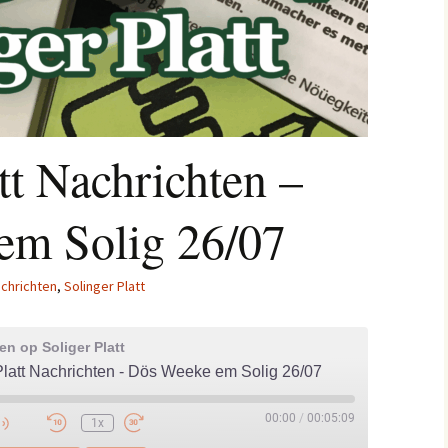
tt Nachrichten –
em Solig 26/07
chrichten
,
Solinger Platt
n op Soliger Platt
Platt Nachrichten - Dös Weeke em Solig 26/07
00:00
/
00:05:09
1x
e