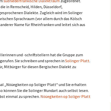
em
südniederfränkische Dialektraum
zugeordnet.
die in Remscheid, Hilden, Düsseldorf,
sprochenen Dialekte. Zugleich wird im Solinger
arischen Sprachraum (vor allem durch das Kölsch
 anderer Name für Rheinfranken und leitet sich aus
llerinnen und -schriftstellern hat die Gruppe zum
 gerufen. Sie schreiben und sprechen in
Solinger Platt
.
ür, Mitbürger für diesen Bergischen Dialekt zu
l „Nöüegkeïten op Soliger Platt“ und Sie erhalten
o können Sie die Solinger Mundart auch selbst lesen.
elbst einmal zu sprechen.
Nöüegkeïten op Soliger Platt