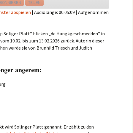
BONNIEREN
TEILEN
nster abspielen
|
Audiolänge: 00:05:09
|
Aufgenommen
op Soliger Platt“ blicken „de Hangkgeschmedden“ in
 vom 10.02. bis zum 13.02.2026 zurück. Autorin dieser
chen wurde sie von Brunhild Triesch und Judith
onger angerem:
urg
t wird Solinger Platt genannt. Er zählt zu den