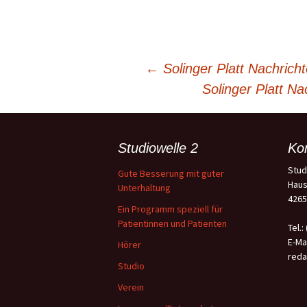
Beitragsnavigation
←
Solinger Platt Nachric
Solinger Platt N
Studiowelle 2
Ko
Stud
Gute Besserung mit guter
Haus
Unterhaltung
4265
Ein Programm speziell für
Patientinnen und Patienten
Tel.:
E-Mai
Hörer
reda
Studio
Verein