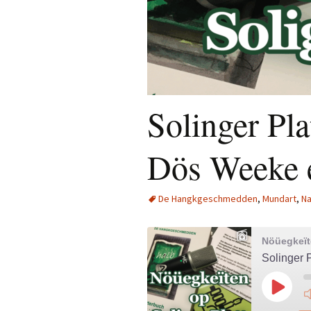
Solinger Pla
Dös Weeke 
De Hangkgeschmedden
,
Mundart
,
Na
Nöüegkeïte
Solinger 
Play
Episod