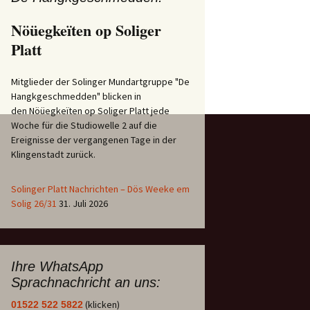
Nöüegkeïten op Soliger
Platt
Mitglieder der Solinger Mundartgruppe "De
Hangkgeschmedden" blicken in
den Nöüegkeïten op Soliger Platt jede
Woche für die Studiowelle 2 auf die
Ereignisse der vergangenen Tage in der
Klingenstadt zurück.
Solinger Platt Nachrichten – Dös Weeke em
Solig 26/31
31. Juli 2026
Ihre WhatsApp
Sprachnachricht an uns:
(klicken)
01522 522 5822