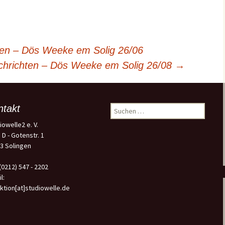
hten – Dös Weeke em Solig 26/06
achrichten – Dös Weeke em Solig 26/08
→
ntakt
Suchen
nach:
iowelle2 e. V.
 D - Gotenstr. 1
3 Solingen
 (0212) 547 - 2202
l:
ktion[at]studiowelle.de