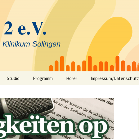
 2 e.V.
 Klinikum Solingen
Studio
Programm
Hörer
Impressum/Datenschutz
Selbstfahrerstudio
Nachrichten in Solinger
Platt – aktuelle Mundart
ausfunk
Jeck im Klinikum
TV-Angebot