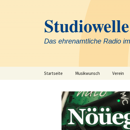
Zum
Inhalt
Studiowelle
springen
Das ehrenamtliche Radio im
Startseite
Musikwunsch
Verein
Team
Krankenh