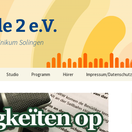
e 2 e.V.
inikum Solingen
Studio
Programm
Hörer
Impressum/Datenschutz
Selbstfahrerstudio
Nachrichten in Solinger
Platt – aktuelle Mundart
ausfunk
Jeck im Klinikum
TV-Angebot