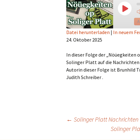
Play
Episod
A
Datei herunterladen
|
In neuem Fe
24. Oktober 2025
TEILEN
RSS FEED
LINK
In dieser Folge der „Nöüegkeïten 
Solinger Platt auf die Nachrichten
EMBED
Autorin dieser Folge ist Brunhild 
Judith Schreiber .
Beitragsnavigation
←
Solinger Platt Nachrichten
Solinger Pl