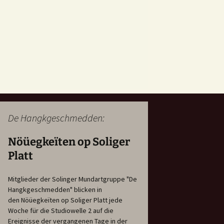
De Hangkgeschmedden:
Nöüegkeïten op Soliger
Platt
Mitglieder der Solinger Mundartgruppe "De
Hangkgeschmedden" blicken in
den Nöüegkeïten op Soliger Platt jede
Woche für die Studiowelle 2 auf die
Ereignisse der vergangenen Tage in der