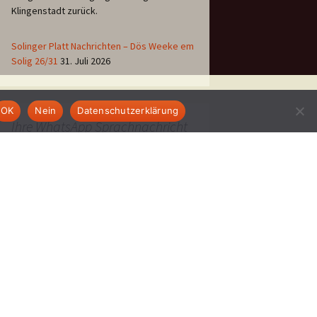
Klingenstadt zurück.
Solinger Platt Nachrichten – Dös Weeke em
Solig 26/31
31. Juli 2026
OK
Nein
Datenschutzerklärung
Ihre WhatsApp Sprachnachricht
an uns:
01522 522 5822
(klicken)
EINE STUNDE KLINIKUM:
Hygiene im Klinikum
Solingen