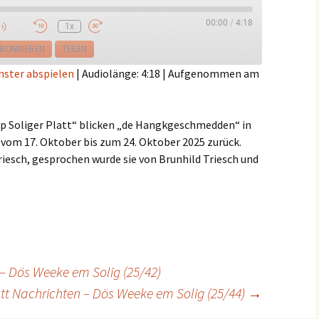
00:00
/
4:18
1x
e
BONNIEREN
TEILEN
nster abspielen
|
Audiolänge: 4:18
|
Aufgenommen am
op Soliger Platt“ blicken „de Hangkgeschmedden“ in
 vom 17. Oktober bis zum 24. Oktober 2025 zurück.
Triesch, gesprochen wurde sie von Brunhild Triesch und
 – Dös Weeke em Solig (25/42)
att Nachrichten – Dös Weeke em Solig (25/44)
→