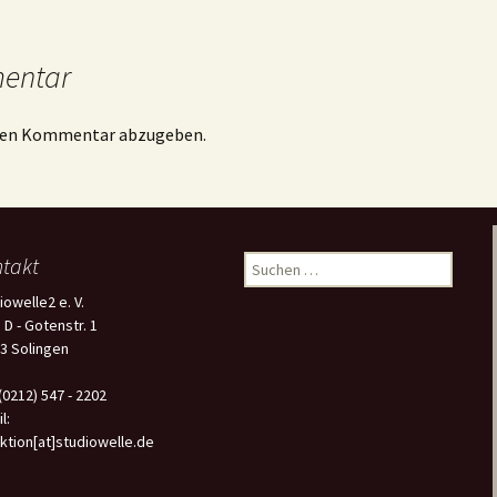
mentar
inen Kommentar abzugeben.
takt
Suchen
nach:
iowelle2 e. V.
 D - Gotenstr. 1
3 Solingen
 (0212) 547 - 2202
l:
ktion[at]studiowelle.de