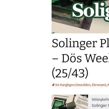
Solinger P
– Dös Wee
(25/43)
De Hangkgeschmedden
,
Ehrenamt
,
Nöüegkeïte