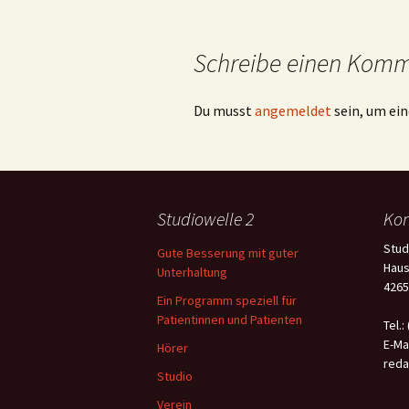
Schreibe einen Kom
Du musst
angemeldet
sein, um e
Studiowelle 2
Kon
Stud
Gute Besserung mit guter
Haus
Unterhaltung
4265
Ein Programm speziell für
Patientinnen und Patienten
Tel.:
E-Mai
Hörer
reda
Studio
Verein