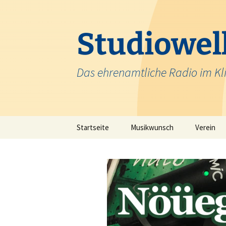
Zum
Inhalt
springen
Studiowell
Das ehrenamtliche Radio im Kl
Startseite
Musikwunsch
Verein
Team
Krankenh