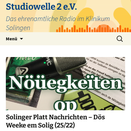
Zum
Studiowelle 2 e.V.
Inhalt
Das ehrenamtliche Radio im Klinikum
springen
Solingen
Suchen
Menü
nach:
Solinger Platt Nachrichten – Dös
Weeke em Solig (25/22)