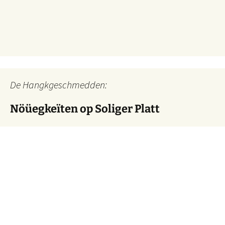
De Hangkgeschmedden:
Nöüegkeïten op Soliger Platt
Mitglieder der Solinger Mundartgruppe "De Hangkgeschmedden"
blicken in den Nöüegkeïten op Soliger Platt jede Woche für die
Studiowelle 2 auf die Ereignisse der vergangenen Tage in der
Klingenstadt zurück.
Solinger Platt Nachrichten – Dös Weeke em Solig 26/32
7. August
2026