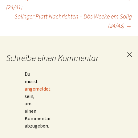
Beitragsnavigation
(24/41)
Solinger Platt Nachrichten – Dös Weeke em Solig
(24/43)
→
Schreibe einen Kommentar
Ant
abb
Du
musst
angemeldet
sein,
um
einen
Kommentar
abzugeben.