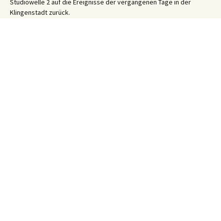
Studiowelle 2 auf die Ereignisse der vergangenen Tage in der
Klingenstadt zurück.
Solinger Platt Nachrichten – Dös Weeke em Solig 26/31
31. Juli 2026
Ihre WhatsApp Sprachnachricht an uns:
01522 522 5822
(klicken)
EINE STUNDE KLINIKUM:
Hygiene im Klinikum Solingen