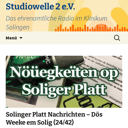
Zum
Studiowelle 2 e.V.
Inhalt
Das ehrenamtliche Radio im Klinikum
springen
Solingen
Suchen
Menü
nach:
Solinger Platt Nachrichten – Dös
Weeke em Solig (24/42)