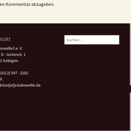
inen Kommentar abzugeben.
takt
Suchen
nach:
iowelle2 e. V.
 D - Gotenstr. 1
3 Solingen
 (0212) 547 - 2202
l:
ktion[at]studiowelle.de