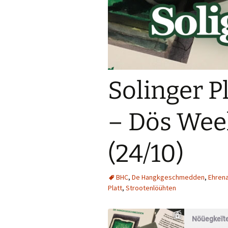
Solinger P
– Dös Wee
(24/10)
BHC
,
De Hangkgeschmedden
,
Ehren
Platt
,
Strootenlöühten
Nöüegkeïte