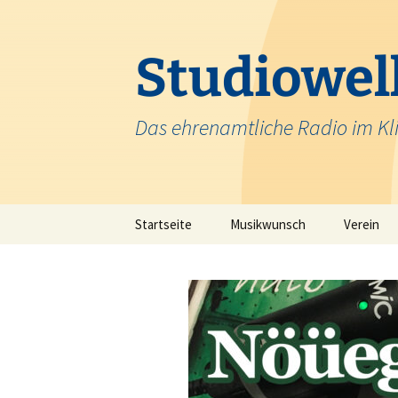
Zum
Inhalt
springen
Studiowell
Das ehrenamtliche Radio im Kl
Startseite
Musikwunsch
Verein
Team
Krankenh