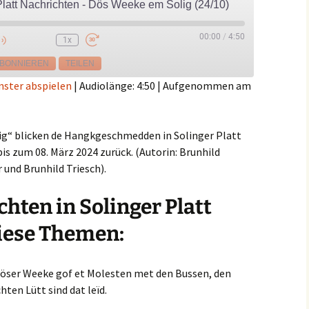
Platt Nachrichten - Dös Weeke em Solig (24/10)
00:00
/
4:50
1x
e
BONNIEREN
TEILEN
nster abspielen
|
Audiolänge: 4:50
|
Aufgenommen am
ig“ blicken de Hangkgeschmedden in Solinger Platt
is zum 08. März 2024 zurück. (Autorin: Brunhild
r und Brunhild Triesch).
chten in Solinger Platt
diese Themen:
 döser Weeke gof et Molesten met den Bussen, den
ten Lütt sind dat leïd.