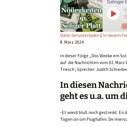
Solinger 
Play
Episod
A
Datei herunterladen
|
In neuem Fe
8. März 2024
TEILEN
RSS FEED
LINK
In dieser Folge „Dös Weeke em Sol
auf die Nachrichten vom 02. März b
EMBED
Triesch ; Sprecher: Judith Schreibe
In diesen Nachri
geht es u.a. um 
-Et wierd bluß noch gestreïkt. En
Tögen on om Flughafen. De miersch