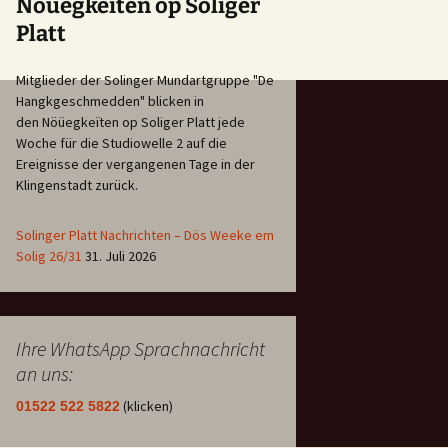
Nöüegkeïten op Soliger
Platt
Mitglieder der Solinger Mundartgruppe "De
Hangkgeschmedden" blicken in
den Nöüegkeïten op Soliger Platt jede
Woche für die Studiowelle 2 auf die
Ereignisse der vergangenen Tage in der
Klingenstadt zurück.
Solinger Platt Nachrichten – Dös Weeke em
Solig 26/31
31. Juli 2026
Ihre WhatsApp Sprachnachricht
an uns:
(klicken)
01522 522 5822