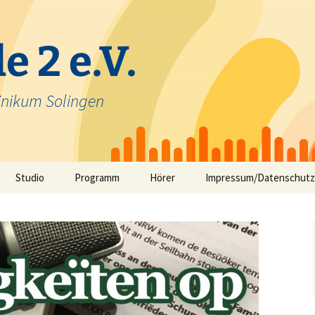
e 2 e.V.
inikum Solingen
Studio
Programm
Hörer
Impressum/Datenschutz
Selbstfahrerstudio
Nachrichten in Solinger
Platt – aktuelle Mundart
ausfunk
Jeck im Klinikum
TV-Angebot