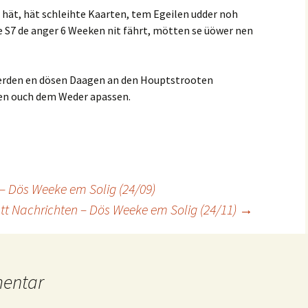
hät, hät schleihte Kaarten, tem Egeilen udder noh
 S7 de anger 6 Weeken nit fährt, mötten se üöwer nen
rden en dösen Daagen an den Houptstrooten
ten ouch dem Weder apassen.
 – Dös Weeke em Solig (24/09)
att Nachrichten – Dös Weeke em Solig (24/11)
→
mentar