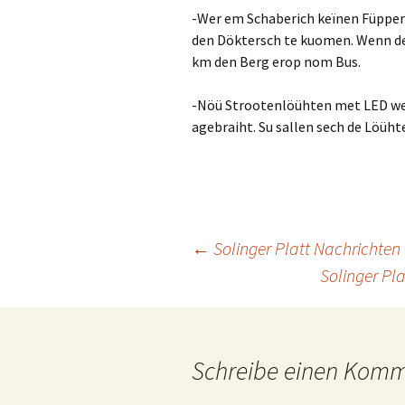
-Wer em Schaberich keïnen Füpper 
den Döktersch te kuomen. Wenn de
km den Berg erop nom Bus.
-Nöü Strootenlöühten met LED we
agebraiht. Su sallen sech de Löüh
Beitragsnavigation
←
Solinger Platt Nachrichten
Solinger Pl
Schreibe einen Kom