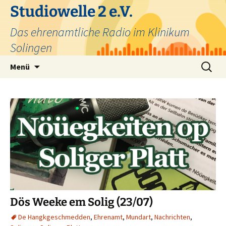
Zum
Studiowelle 2 e.V.
Inhalt
Das ehrenamtliche Radio im Klinikum
springen
Solingen
Suchen
Menü
nach:
Dös Weeke em Solig (23/07)
De Hangkgeschmedden
,
Ehrenamt
,
Mundart
,
Nachrichten
,