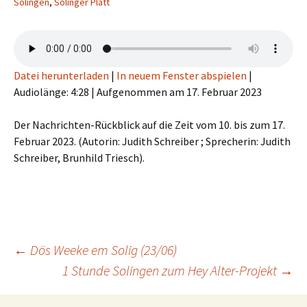
Solingen
,
Solinger Platt
Datei herunterladen
|
In neuem Fenster abspielen
|
Audiolänge: 4:28
|
Aufgenommen am 17. Februar 2023
Der Nachrichten-Rückblick auf die Zeit vom 10. bis zum 17.
Februar 2023. (Autorin: Judith Schreiber ; Sprecherin: Judith
Schreiber, Brunhild Triesch).
Beitragsnavigation
←
Dös Weeke em Solig (23/06)
1 Stunde Solingen zum Hey Alter-Projekt
→