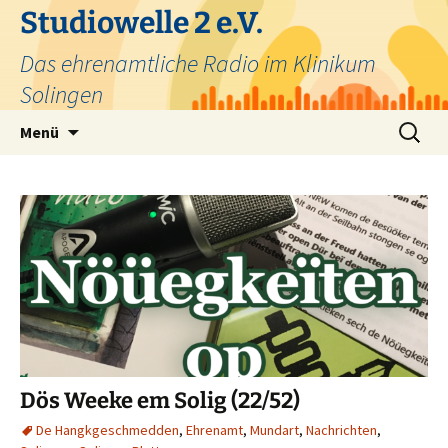
Zum
Studiowelle 2 e.V.
Inhalt
Das ehrenamtliche Radio im Klinikum
springen
Solingen
Suchen
Menü
nach:
Dös Weeke em Solig (22/52)
De Hangkgeschmedden
,
Ehrenamt
,
Mundart
,
Nachrichten
,