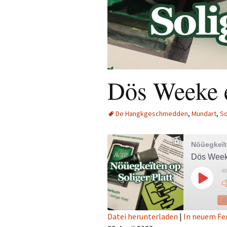
Dös Weeke e
De Hangkgeschmedden
,
Mundart
,
So
Nöüegkeïte
Dös Weeke
Play
Episod
A
Datei herunterladen
|
In neuem Fe