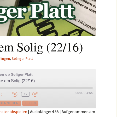
m Solig (22/16)
lingen
,
Solinger Platt
n op Soliger Platt
 em Solig (22/16)
00:00
/
4:55
1x
e
BONNIEREN
TEILEN
nster abspielen
|
Audiolänge: 4:55
|
Aufgenommen am