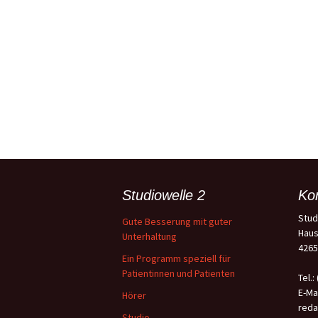
Studiowelle 2
Ko
Stud
Gute Besserung mit guter
Haus
Unterhaltung
4265
Ein Programm speziell für
Patientinnen und Patienten
Tel.:
E-Mai
Hörer
reda
Studio