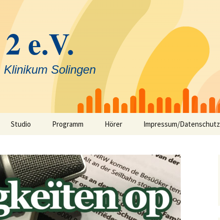
 2 e.V.
 Klinikum Solingen
Studio
Programm
Hörer
Impressum/Datenschutz
Selbstfahrerstudio
Nachrichten in Solinger
Platt – aktuelle Mundart
ausfunk
Jeck im Klinikum
TV-Angebot