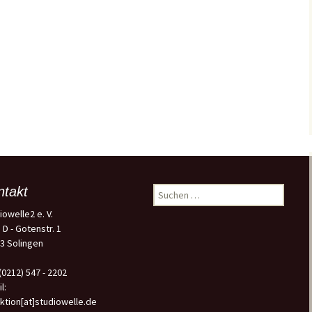
ntakt
Suchen
nach:
iowelle2 e. V.
 D - Gotenstr. 1
3 Solingen
 (0212) 547 - 2202
l:
ktion[at]studiowelle.de