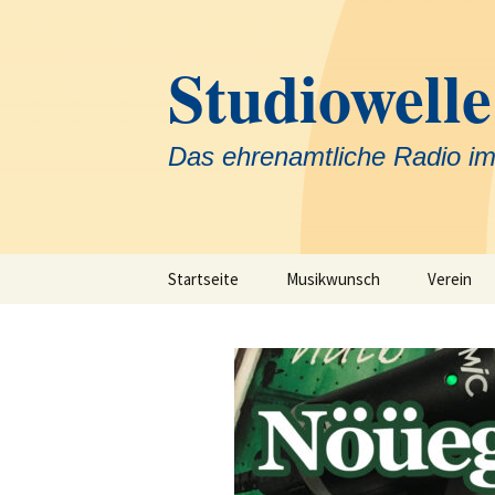
Zum
Inhalt
Studiowelle
springen
Das ehrenamtliche Radio im
Startseite
Musikwunsch
Verein
Team
Krankenh