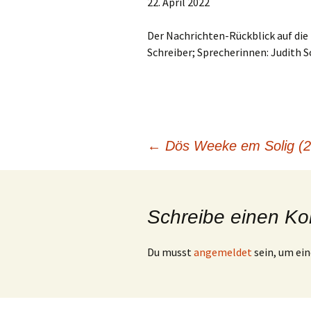
22. April 2022
TEILEN
RSS FEED
LINK
Der Nachrichten-Rückblick auf die Z
Schreiber; Sprecherinnen: Judith Sc
EMBED
Beitragsnavigation
←
Dös Weeke em Solig (2
Schreibe einen K
Du musst
angemeldet
sein, um e