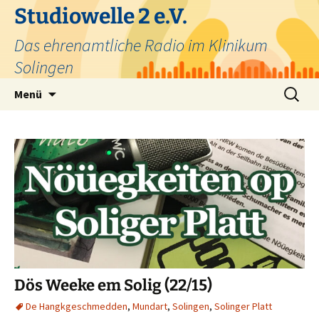
Zum
Studiowelle 2 e.V.
Inhalt
Das ehrenamtliche Radio im Klinikum
springen
Solingen
Suchen
Menü
nach:
Dös Weeke em Solig (22/15)
De Hangkgeschmedden
,
Mundart
,
Solingen
,
Solinger Platt