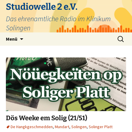
Zum
Studiowelle 2 e.V.
Inhalt
Das ehrenamtliche Radio im Klinikum
springen
Solingen
Suchen
Menü
nach:
Dös Weeke em Solig (21/51)
De Hangkgeschmedden
,
Mundart
,
Solingen
,
Solinger Platt