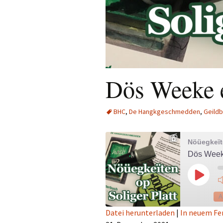
Dös Weeke e
BHC
,
De Hangkgeschmedden
,
Geildb
Nöüegkeïte
Dös Weeke
Play
Episod
A
Datei herunterladen
|
In neuem Fe