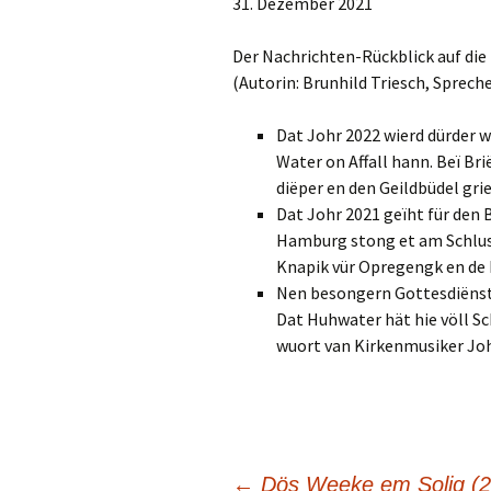
31. Dezember 2021
TEILEN
RSS FEED
LINK
Der Nachrichten-Rückblick auf die
(Autorin: Brunhild Triesch, Spreche
EMBED
Dat Johr 2022 wierd dürder w
Water on Affall hann. Beï B
diëper en den Geildbüdel gri
Dat Johr 2021 geïht für den
Hamburg stong et am Schluss 
Knapik vür Opregengk en de F
Nen besongern Gottesdiënst 
Dat Huhwater hät hie völl Sc
wuort van Kirkenmusiker Jo
←
Dös Weeke em Solig (2