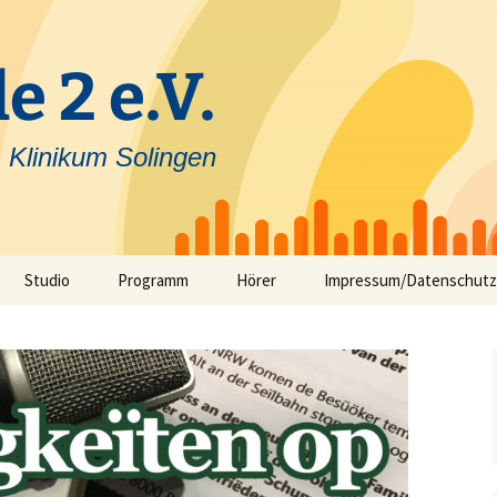
e 2 e.V.
 Klinikum Solingen
Studio
Programm
Hörer
Impressum/Datenschutz
Selbstfahrerstudio
Nachrichten in Solinger
Platt – aktuelle Mundart
ausfunk
Jeck im Klinikum
TV-Angebot