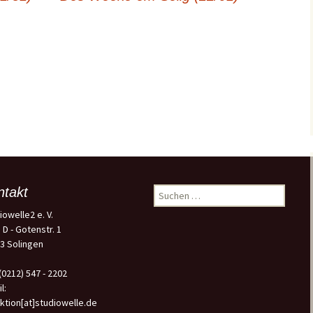
ntakt
Suchen
nach:
iowelle2 e. V.
 D - Gotenstr. 1
3 Solingen
 (0212) 547 - 2202
l:
ktion[at]studiowelle.de