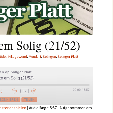
m Solig (21/52)
üdel
,
Hillegowend
,
Mundart
,
Solingen
,
Solinger Platt
n op Soliger Platt
 em Solig (21/52)
00:00
/
5:57
1x
e
BONNIEREN
TEILEN
nster abspielen
|
Audiolänge: 5:57
|
Aufgenommen am