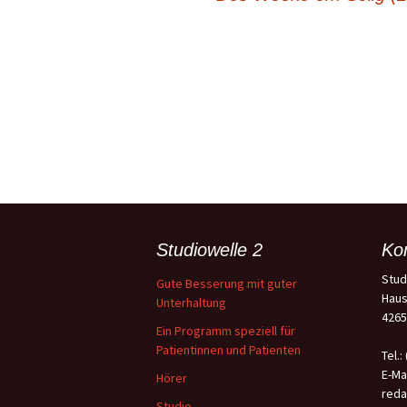
Beitragsnavigation
Studiowelle 2
Ko
Stud
Gute Besserung mit guter
Haus
Unterhaltung
4265
Ein Programm speziell für
Patientinnen und Patienten
Tel.:
E-Mai
Hörer
reda
Studio