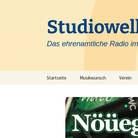
Zum
Inhalt
springen
Studiowell
Das ehrenamtliche Radio im
Startseite
Musikwunsch
Verein
Team
Krankenh