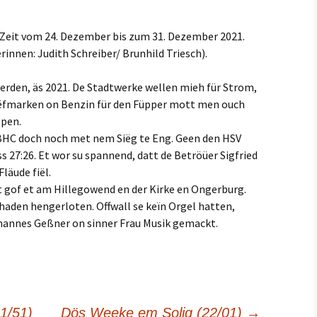
 Zeit vom 24. Dezember bis zum 31. Dezember 2021.
rinnen: Judith Schreiber/ Brunhild Triesch).
erden, äs 2021. De Stadtwerke wellen mieh für Strom,
riëfmarken on Benzin für den Füpper mott men ouch
epen.
 BHC doch noch met nem Siëg te Eng. Geen den HSV
27:26. Et wor su spannend, datt de Betröüer Sigfried
läude fiël.
gof et am Hillegowend en der Kirke en Ongerburg.
haden hengerloten. Offwall se keïn Orgel hatten,
hannes Geßner on sinner Frau Musik gemackt.
1/51)
Dös Weeke em Solig (22/01)
→