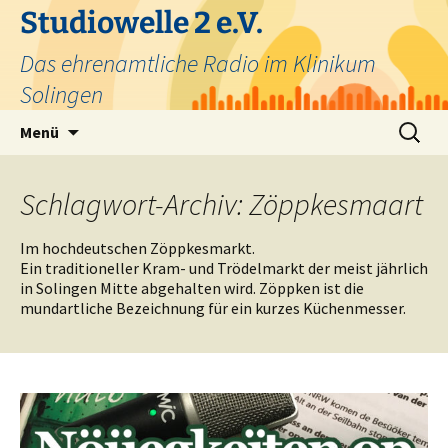
Zum
Studiowelle 2 e.V.
Inhalt
Das ehrenamtliche Radio im Klinikum
springen
Solingen
Suchen
Menü
nach:
Schlagwort-Archiv: Zöppkesmaart
Im hochdeutschen Zöppkesmarkt.
Ein traditioneller Kram- und Trödelmarkt der meist jährlich
in Solingen Mitte abgehalten wird. Zöppken ist die
mundartliche Bezeichnung für ein kurzes Küchenmesser.