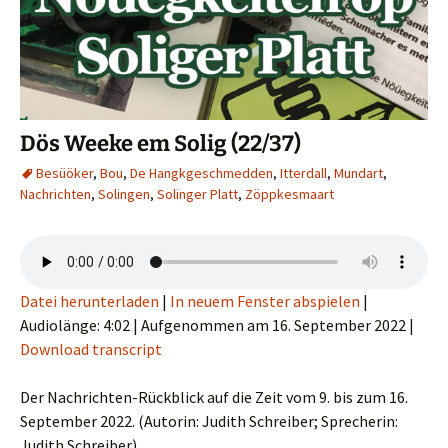
Dös Weeke em Solig (22/37)
Besüöker
,
Bou
,
De Hangkgeschmedden
,
Itterdall
,
Mundart
,
Nachrichten
,
Solingen
,
Solinger Platt
,
Zöppkesmaart
Datei herunterladen
|
In neuem Fenster abspielen
|
Audiolänge: 4:02
|
Aufgenommen am 16. September 2022
|
Download transcript
Der Nachrichten-Rückblick auf die Zeit vom 9. bis zum 16.
September 2022. (Autorin: Judith Schreiber; Sprecherin:
Judith Schreiber).