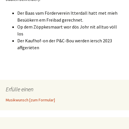
Der Baas vam Fördervereïn Itterdall hatt met mieh
Besüökern em Freïbad gerechnet.
Op dem Zöppkesmaart wor dös Johr nit alltuo völl
los
Der Kaufhof-on der P&C-Bou werden iersch 2023
affgeriëten
Erfülle einen
Musikwunsch [zum Formular]