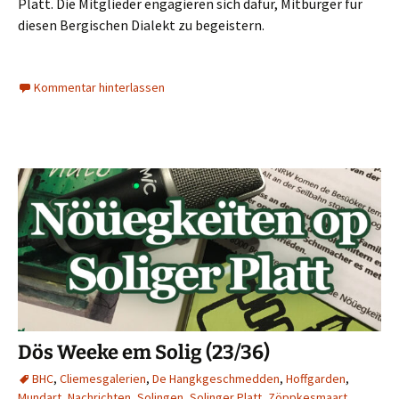
Platt. Die Mitglieder engagieren sich dafür, Mitbürger für
diesen Bergischen Dialekt zu begeistern.
Kommentar hinterlassen
Dös Weeke em Solig (23/36)
BHC
,
Cliemesgalerien
,
De Hangkgeschmedden
,
Hoffgarden
,
Mundart
,
Nachrichten
,
Solingen
,
Solinger Platt
,
Zöppkesmaart