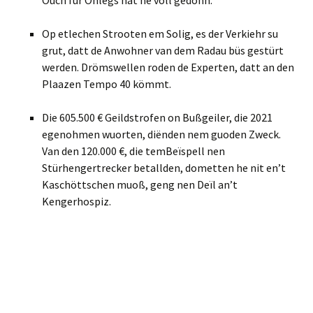
Ouch für Ohlegs hät he völl gedonn.
Op etlechen Strooten em Solig, es der Verkiehr su
grut, datt de Anwohner van dem Radau büs gestürt
werden. Drömswellen roden de Experten, datt an den
Plaazen Tempo 40 kömmt.
Die 605.500 € Geildstrofen on Bußgeiler, die 2021
egenohmen wuorten, diënden nem guoden Zweck.
Van den 120.000 €, die tem
Beïspell nen
Stürhengertrecker betallden, dometten he nit en’t
Kaschöttschen muoß, geng nen Deïl an’t
Kengerhospiz.