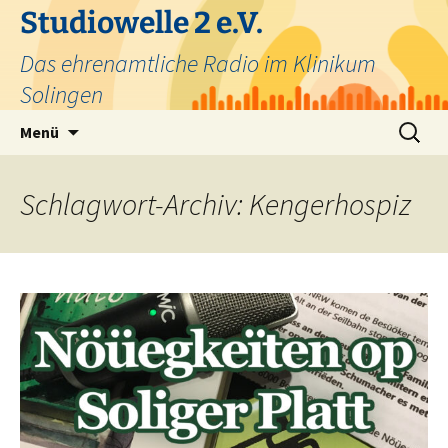
Zum
Studiowelle 2 e.V.
Inhalt
Das ehrenamtliche Radio im Klinikum
springen
Solingen
Suchen
Menü
nach:
Schlagwort-Archiv: Kengerhospiz