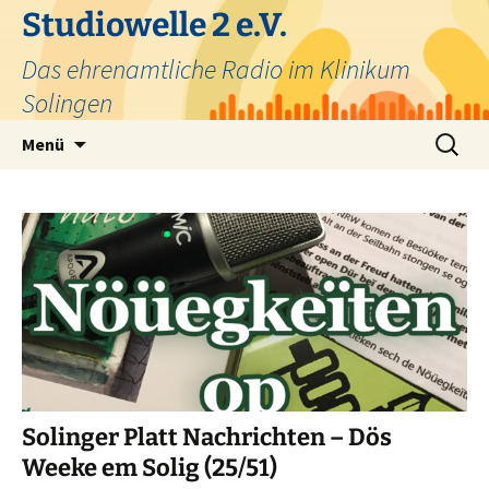
Zum
Studiowelle 2 e.V.
Inhalt
Das ehrenamtliche Radio im Klinikum
springen
Solingen
Suchen
Menü
nach:
Solinger Platt Nachrichten – Dös
Weeke em Solig (25/51)