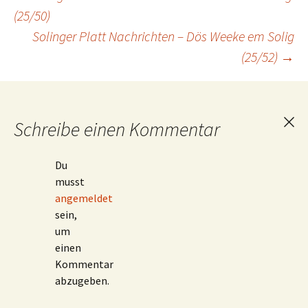
Beitragsnavigation
(25/50)
Solinger Platt Nachrichten – Dös Weeke em Solig
(25/52)
→
Schreibe einen Kommentar
Ant
abb
Du
musst
angemeldet
sein,
um
einen
Kommentar
abzugeben.