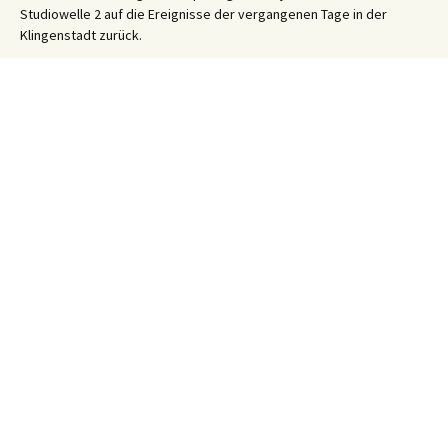
Studiowelle 2 auf die Ereignisse der vergangenen Tage in der
Klingenstadt zurück.
Solinger Platt Nachrichten – Dös Weeke em Solig 26/32
7. August
2026
Ihre WhatsApp Sprachnachricht an uns:
01522 522 5822
(klicken)
EINE STUNDE KLINIKUM:
Hygiene im Klinikum Solingen