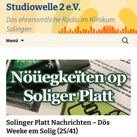
Zum
Studiowelle 2 e.V.
Inhalt
Das ehrenamtliche Radio im Klinikum
springen
Solingen
Suchen
Menü
nach:
Solinger Platt Nachrichten – Dös
Weeke em Solig (25/41)