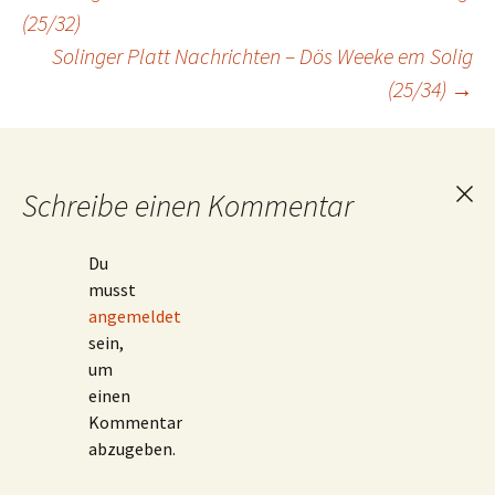
Beitragsnavigation
(25/32)
Solinger Platt Nachrichten – Dös Weeke em Solig
(25/34)
→
Schreibe einen Kommentar
Ant
abb
Du
musst
angemeldet
sein,
um
einen
Kommentar
abzugeben.