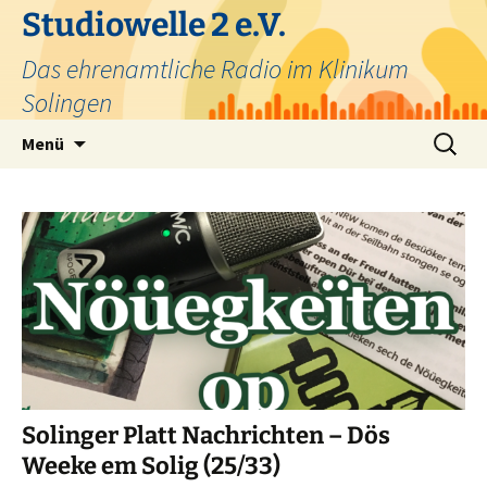
Zum
Studiowelle 2 e.V.
Inhalt
Das ehrenamtliche Radio im Klinikum
springen
Solingen
Suchen
Menü
nach:
Solinger Platt Nachrichten – Dös
Weeke em Solig (25/33)